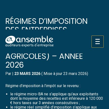
Créer et reprendre une activité
Pilotez votre gestion
RÉGIMES D’IMPOSITION
Gérer votre quotidien
Suivre votre comptabilité
DES ENTREPRISES
AGRICOLES À L’IMPÔT SUR
Piloter votre entreprise
Gérer vos ressources humaines
Aller
LE REVENU (BÉNÉFICES
au
Développer votre entreprise
Dématérialiser vos documents
contenu
AGRICOLES) – ANNÉE
2026
Construire votre patrimoine
Par
|
23 MARS 2026
( Mise à jour 23 mars 2026)
Structurer votre croissance
Régime d’imposition à l’impôt sur le revenu :
Être prêt pour la facturation
électronique
le régime micro-BA ne s’applique qu’aux exploitants
dont la moyenne des recettes est inférieure à 120 000
€ hors taxes sur 3 années consécutives ;
le régime réel simplifié d’imposition s’applique aux