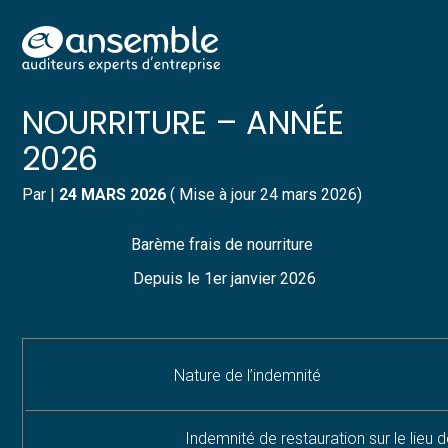
Créer et reprendre une activité
Pilotez votre gestion
Aller
BARÈME FRAIS DE
au
contenu
Gérer votre quotidien
Suivre votre comptabilité
NOURRITURE – ANNÉE
2026
Piloter votre entreprise
Gérer vos ressources humaines
Par
|
24 MARS 2026
( Mise à jour 24 mars 2026)
Développer votre entreprise
Dématérialiser vos documents
Barème frais de nourriture
Construire votre patrimoine
Depuis le 1er janvier 2026
Structurer votre croissance
Être prêt pour la facturation
électronique
Nature de l’indemnité
Indemnité de restauration sur le lieu d