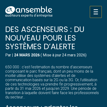
Créer et reprendre une activité
Pilotez votre gestion
Aller
CONTRÔLE ET SÉCURITÉ
au
contenu
Gérer votre quotidien
Suivre votre comptabilité
DES ASCENSEURS : DU
NOUVEAU POUR LES
Piloter votre entreprise
Gérer vos ressources humaines
SYSTÈMES D’ALERTE
Développer votre entreprise
Dématérialiser vos documents
Par
|
24 MARS 2026
( Mise à jour 24 mars 2026)
Construire votre patrimoine
650 000 : c’est l’estimation du nombre d’ascenseurs
composant le parc français, dont un peu moins de la
Structurer votre croissance
moitié utilise des systèmes d’alertes et de
communication basés sur la 2G ou la 3G. Or, l’utilisation
de ces technologies va prendre fin progressivement, à
Être prêt pour la facturation
partir du 31 mai 2026 et jusqu’en 2029. Une période de
électronique
transition à laquelle doivent faire face les professionnels
du secteur…