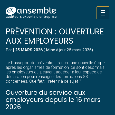
Créer et reprendre une activité
Pilotez votre gestion
Aller
PASSEPORT DE
au
contenu
Gérer votre quotidien
Suivre votre comptabilité
PRÉVENTION : OUVERTURE
AUX EMPLOYEURS
Piloter votre entreprise
Gérer vos ressources humaines
Par
|
25 MARS 2026
( Mise à jour 25 mars 2026)
Développer votre entreprise
Dématérialiser vos documents
Le Passeport de prévention franchit une nouvelle étape :
Construire votre patrimoine
après les organismes de formation, ce sont désormais
les employeurs qui peuvent accéder à leur espace de
déclaration pour renseigner les formations SST
Structurer votre croissance
concernées. Que faut-il retenir à ce sujet ?
Ouverture du service aux
Être prêt pour la facturation
électronique
employeurs depuis le 16 mars
2026