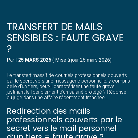
Créer et reprendre une activité
Pilotez votre gestion
TRANSFERT DE MAILS
Gérer votre quotidien
Suivre votre comptabilité
SENSIBLES : FAUTE GRAVE
?
Piloter votre entreprise
Gérer vos ressources humaines
Par
|
25 MARS 2026
( Mise à jour 25 mars 2026)
Développer votre entreprise
Dématérialiser vos documents
Le transfert massif de courriels professionnels couverts
Construire votre patrimoine
par le secret vers une messagerie personnelle, y compris
celle d’un tiers, peut-il caractériser une faute grave
justifiant le licenciement d’un salarié protégé ? Réponse
Structurer votre croissance
du juge dans une affaire récemment tranchée…
Redirection des mails
Être prêt pour la facturation
électronique
professionnels couverts par le
secret vers le mail personnel
d’un tiers = faute grave ?