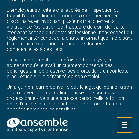
L’employeur sollicite alors, auprès de l’inspection du
travail, l’autorisation de procéder à son licenciement
disciplinaire, en invoquant plusieurs manquements :
violation de l’obligation contractuelle de confidentialité,
méconnaissance du secret professionnel, non-respect du
règlement intérieur et de la charte informatique interdisant
toute transmission non autorisée de données
confidentielles à des tiers.
La salariée contestait toutefois cette analyse, en
soutenant qu’elle avait uniquement conservé ces
échanges afin de préserver ses droits, dans un contexte
d’inquiétude sur la pérennité de son emploi.
Un argument qui ne convainc pas le juge, qui donne raison
à l’employeur : la redirection massive de courriels
professionnels vers une adresse personnelle, a fortiori
celle d’un tiers, est ici de nature à compromettre des
données personnelles sensibles.
Dès lors, la salariée, qui ne pouvait ignorer les risques
attachés à une telle pratique au regard de ses fonctions,
Aller
a bien commis une faute grave justifiant son licenciement
au
disciplinaire.
contenu