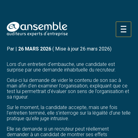
Créer et reprendre une activité
Pilotez votre gestion
ENTRETIEN D’EMBAUCHE :
Aller
Gérer votre quotidien
Suivre votre comptabilité
FAUT-IL VIDER SON SAC ?
au
contenu
Piloter votre entreprise
Gérer vos ressources humaines
Par
|
26 MARS 2026
( Mise à jour 26 mars 2026)
Développer votre entreprise
Dématérialiser vos documents
Lors d’un entretien d’embauche, une candidate est
surprise par une demande inhabituelle du recruteur.
Construire votre patrimoine
Celui-ci lui demande de vider le contenu de son sac à
main afin d’en examiner l’organisation, expliquant que ce
test lui permettrait d’évaluer son sens de l’organisation et
Structurer votre croissance
sa rigueur.
Sur le moment, la candidate accepte, mais une fois
Être prêt pour la facturation
l’entretien terminé, elle s’interroge sur la légalité d’une telle
électronique
pratique qu’elle juge intrusive.
Elle se demande si un recruteur peut réellement
demander à un candidat de montrer ses effets