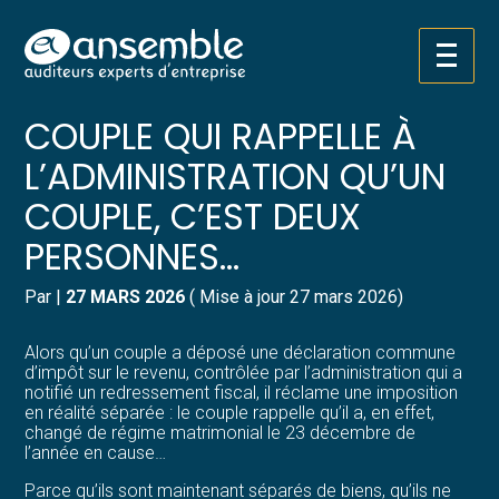
Créer et reprendre une activité
Pilotez votre gestion
Aller
C’EST L’HISTOIRE D’UN
au
contenu
Gérer votre quotidien
Suivre votre comptabilité
COUPLE QUI RAPPELLE À
L’ADMINISTRATION QU’UN
Piloter votre entreprise
Gérer vos ressources humaines
COUPLE, C’EST DEUX
Développer votre entreprise
Dématérialiser vos documents
PERSONNES…
Construire votre patrimoine
Par
|
27 MARS 2026
( Mise à jour 27 mars 2026)
Structurer votre croissance
Alors qu’un couple a déposé une déclaration commune
d’impôt sur le revenu, contrôlée par l’administration qui a
notifié un redressement fiscal, il réclame une imposition
Être prêt pour la facturation
en réalité séparée : le couple rappelle qu’il a, en effet,
électronique
changé de régime matrimonial le 23 décembre de
l’année en cause…
Parce qu’ils sont maintenant séparés de biens, qu’ils ne