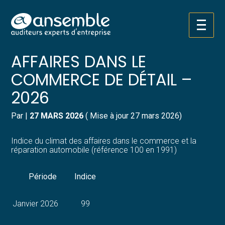
Créer et reprendre une activité
Pilotez votre gestion
Aller
INDICE DU CLIMAT DES
au
contenu
Gérer votre quotidien
Suivre votre comptabilité
AFFAIRES DANS LE
COMMERCE DE DÉTAIL –
Piloter votre entreprise
Gérer vos ressources humaines
2026
Développer votre entreprise
Dématérialiser vos documents
Par
|
27 MARS 2026
( Mise à jour 27 mars 2026)
Construire votre patrimoine
Indice du climat des affaires dans le commerce et la
réparation automobile (référence 100 en 1991)
Structurer votre croissance
Période
Indice
Être prêt pour la facturation
électronique
Janvier 2026
99