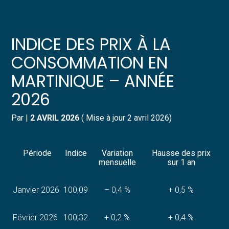
Créer et reprendre une activité
Pilotez votre gestion
INDICE DES PRIX À LA
Gérer votre quotidien
Suivre votre comptabilité
CONSOMMATION EN
MARTINIQUE – ANNÉE
Piloter votre entreprise
Gérer vos ressources humaines
2026
Développer votre entreprise
Dématérialiser vos documents
Par
|
2 AVRIL 2026
( Mise à jour 2 avril 2026)
Construire votre patrimoine
Période
Indice
Variation
Hausse des prix
Structurer votre croissance
mensuelle
sur 1 an
Être prêt pour la facturation
Janvier 2026
100,09
– 0,4 %
+ 0,5 %
électronique
Février 2026
100,32
+ 0,2 %
+ 0,4 %