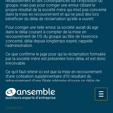
rehaussement et ses conséquences sur l’imposition du
groupe, mais pas pour corriger une erreur ciblant le
propre résultat de la société mère qui n’est pas concerné
dans la mise en recouvrement et qui ne peut dès lors
bénéficier du délai de réclamation qu’elle a ouvert.
Pour corriger une telle erreur, la société aurait dû agir
dans le délai courant à compter de la mise en
recouvrement de l’IS du groupe au titre de l’exercice
concerné, délai depuis longtemps expiré, rappelle
l’administration.
Ce que confirme le juge pour qui la réclamation formulée
par la société mère est présentée hors délai, et est donc
irrecevable.
Ce qu’il faut retenir ici est que la mise en recouvrement
d’une cotisation supplémentaire d’IS résultant du
rehaussement d’une filiale intégrée n’ouvre un délai de
réclamation que pour la contestation de ce
rehaussement. La société mère ne peut s’en prévaloir
pour corriger une erreur affectant son propre résultat
Aller
individuel.
au
contenu
Sources :