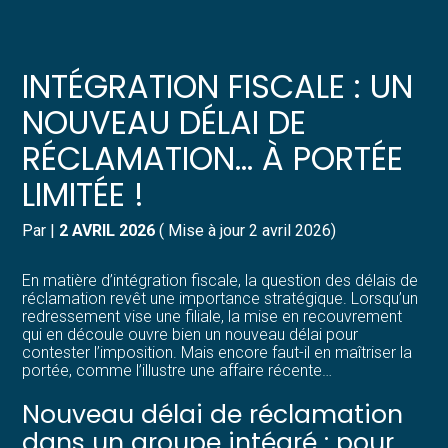
Créer et reprendre une activité
Pilotez votre gestion
INTÉGRATION FISCALE : UN
Gérer votre quotidien
Suivre votre comptabilité
NOUVEAU DÉLAI DE
RÉCLAMATION… À PORTÉE
Piloter votre entreprise
Gérer vos ressources humaines
LIMITÉE !
Développer votre entreprise
Dématérialiser vos documents
Par
|
2 AVRIL 2026
( Mise à jour 2 avril 2026)
Construire votre patrimoine
En matière d’intégration fiscale, la question des délais de
réclamation revêt une importance stratégique. Lorsqu’un
Structurer votre croissance
redressement vise une filiale, la mise en recouvrement
qui en découle ouvre bien un nouveau délai pour
contester l’imposition. Mais encore faut-il en maîtriser la
Être prêt pour la facturation
portée, comme l’illustre une affaire récente…
électronique
Nouveau délai de réclamation
dans un groupe intégré : pour