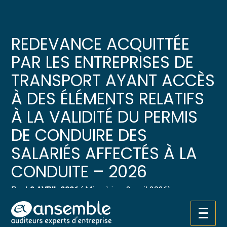
Créer et reprendre une activité
Pilotez votre gestion
REDEVANCE ACQUITTÉE
Gérer votre quotidien
Suivre votre comptabilité
PAR LES ENTREPRISES DE
TRANSPORT AYANT ACCÈS
Piloter votre entreprise
Gérer vos ressources humaines
À DES ÉLÉMENTS RELATIFS
Développer votre entreprise
Dématérialiser vos documents
À LA VALIDITÉ DU PERMIS
DE CONDUIRE DES
Construire votre patrimoine
SALARIÉS AFFECTÉS À LA
Structurer votre croissance
CONDUITE – 2026
Être prêt pour la facturation
électronique
Par
|
2 AVRIL 2026
( Mise à jour 2 avril 2026)
L’abonnement annuel
Aller
au