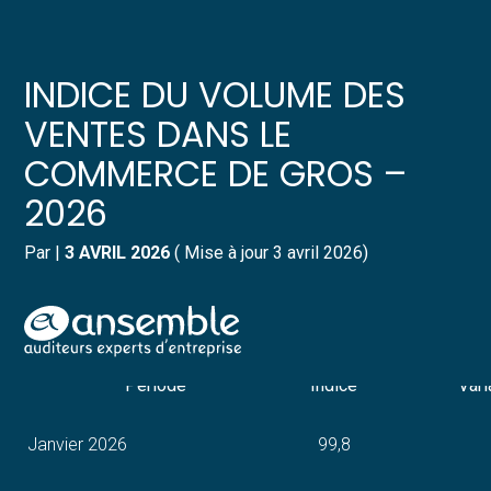
Créer et reprendre une activité
Pilotez votre gestion
INDICE DU VOLUME DES
Gérer votre quotidien
Suivre votre comptabilité
VENTES DANS LE
COMMERCE DE GROS –
Piloter votre entreprise
Gérer vos ressources humaines
2026
Développer votre entreprise
Dématérialiser vos documents
Par
|
3 AVRIL 2026
( Mise à jour 3 avril 2026)
Construire votre patrimoine
Indice du volume des ventes dans le commerce de gros
(référence 100 en 2021)
Structurer votre croissance
Aller
au
contenu
Période
Indice
Vari
Être prêt pour la facturation
électronique
Janvier 2026
99,8