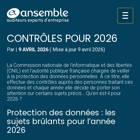
Créer et reprendre une activité
Pilotez votre gestion
Aller
CNIL : LE PROGRAMME DES
au
contenu
Gérer votre quotidien
Suivre votre comptabilité
CONTRÔLES POUR 2026
Piloter votre entreprise
Gérer vos ressources humaines
Par
|
9 AVRIL 2026
( Mise à jour 9 avril 2026)
Développer votre entreprise
Dématérialiser vos documents
La Commission nationale de l’informatique et des libertés
(CNIL) est l’autorité publique française chargée de veiller
à la protection des données personnelles. À ce titre, elle
Construire votre patrimoine
effectue des contrôles auprès des personnes traitant ces
données et chaque année elle décide de porter son
attention sur certains sujets précis… Qu’en est-il pour
Structurer votre croissance
2026 ?
Protection des données : les
Être prêt pour la facturation
électronique
sujets brûlants pour l’année
2026