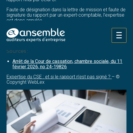
Faute de désignation dans la lettre de mission et faute de
signature du rapport par un expert-comptable, l’expertise
est donc annulée.
Par conséquent, ici, la société d’expertise doit
rembourser l’acompte déjà perçu et ne peut pas
Aller
réclamer le paiement du solde de ses honoraires.
au
contenu
Sources :
Arrêt de la Cour de cassation, chambre sociale, du 11
février 2026, no 24-19826
Expertise du CSE : et si le rapport n’est pas signé ?
– ©
Copyright WebLex