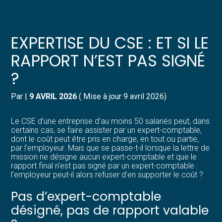
Créer et reprendre une activité
Pilotez votre gestion
EXPERTISE DU CSE : ET SI LE
Gérer votre quotidien
Suivre votre comptabilité
RAPPORT N’EST PAS SIGNÉ
?
Piloter votre entreprise
Gérer vos ressources humaines
Par
|
9 AVRIL 2026
( Mise à jour 9 avril 2026)
Développer votre entreprise
Dématérialiser vos documents
Le CSE d’une entreprise d’au moins 50 salariés peut, dans
Construire votre patrimoine
certains cas, se faire assister par un expert-comptable,
dont le coût peut être pris en charge, en tout ou partie,
par l’employeur. Mais que se passe-t-il lorsque la lettre de
Structurer votre croissance
mission ne désigne aucun expert-comptable et que le
rapport final n’est pas signé par un expert-comptable :
l’employeur peut-il alors refuser d’en supporter le coût ?
Être prêt pour la facturation
électronique
Pas d’expert-comptable
désigné, pas de rapport valable