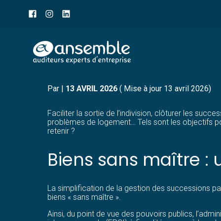
Menu
sub-
header
Aller
INDIVISION ET SUCCES
au
contenu
Par
|
13 AVRIL 2026
( Mise à jour 13 avril 2026)
Faciliter la sortie de l’indivision, clôturer les su
problèmes de logement… Tels sont les objectifs pours
retenir ?
Biens sans maître : 
La simplification de la gestion des successions pa
biens « sans maître ».
Ainsi, du point de vue des pouvoirs publics, l’admi