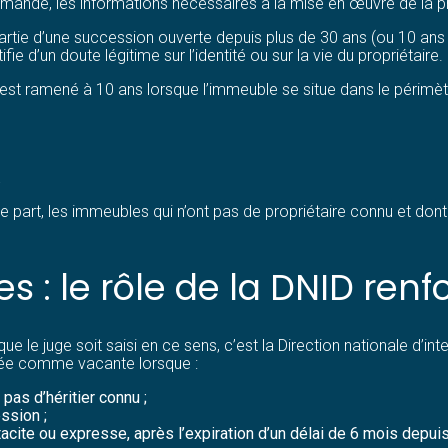
emande, les informations nécessaires à la mise en œuvre de la pr
partie d’une succession ouverte depuis plus de 30 ans (ou 10 an
e d’un doute légitime sur l’identité ou sur la vie du propriétaire.
 est ramené à 10 ans lorsque l’immeuble se situe dans le périmètr
.
e part, les immeubles qui n’ont pas de propriétaire connu et don
 : le rôle de la DNID renf
 le juge soit saisi en ce sens, c’est la Direction nationale d’in
rée comme vacante lorsque :
pas d’héritier connu ;
ssion ;
tacite ou expresse, après l’expiration d’un délai de 6 mois depuis