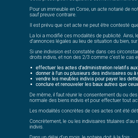
Pour un immeuble en Corse, un acte notarié de noto
sauf preuve contraire.
Il est prévu que cet acte ne peut être contesté qu
La loi a modifié ces modalités de publicité. Ainsi,
d’annonces légales au lieu de situation du bien, sur 
Si une indivision est constatée dans ces circonstance
droits indivis, et non des 2/3 comme c’est le cas e
effectuer les actes d’administration relatifs aux 
donner à l’un ou plusieurs des indivisaires ou à 
vendre les meubles indivis pour payer les dettes
conclure et renouveler les baux autres que ceux 
De même, il faut réunir le consentement du ou des in
normale des biens indivis et pour effectuer tout a
Les modalités concrètes de ces actes ont été déta
Concrètement, le ou les indivisaires titulaires d’au
indivis.
Dans un délai d’un mois, le notaire doit à la fois :