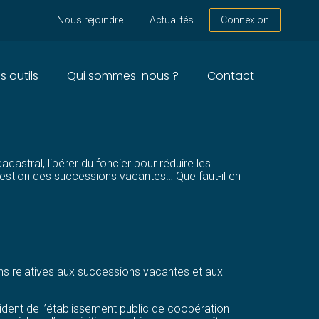
Nous rejoindre
Actualités
Connexion
s outils
Qui sommes-nous ?
Contact
ONS POUR EN SORTIR ?
adastral, libérer du foncier pour réduire les
la gestion des successions vacantes… Que faut-il en
ons relatives aux successions vacantes et aux
sident de l’établissement public de coopération