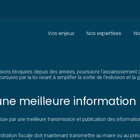
Principal
Vos enjeux
Nos expertises
No
SIONS VACANTES : DES SOLUTI
ccessions bloquées depuis des années, poursuivre l’assainissement c
uivis par la loi visant à simplifier la sortie de l’indivision et 
une meilleure information
sse par une meilleure transmission et publication des informati
nistration fiscale doit maintenant transmettre au maire ou au pré