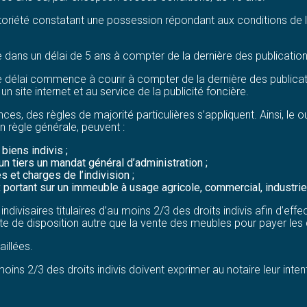
riété constatant une possession répondant aux conditions de la 
e dans un délai de 5 ans à compter de la dernière des publicatio
 le délai commence à courir à compter de la dernière des publicat
un site internet et au service de la publicité foncière.
s, des règles de majorité particulières s’appliquent. Ainsi, le ou 
n règle générale, peuvent :
biens indivis ;
un tiers un mandat général d’administration ;
 et charges de l’indivision ;
portant sur un immeuble à usage agricole, commercial, industriel
divisaires titulaires d’au moins 2/3 des droits indivis afin d’effe
cte de disposition autre que la vente des meubles pour payer les 
illées.
 moins 2/3 des droits indivis doivent exprimer au notaire leur int