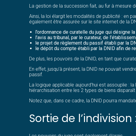
La gestion de la succession fait, au fur à mesure de
Ainsi, la loi élargit les modalités de publicité : en
également être assurée sur le site internet de la D
l’ordonnance de curatelle du juge qui désigne 
l’avis au tribunal, par le curateur, de l’établisse
le projet de règlement du passif établi par la DN
le dépôt du compte établi par la DNID afin de re
De plus, les pouvoirs de la DNID, en tant que curateu
En effet, jusqu’à présent, la DNID ne pouvait vend
passif.
La logique applicable aujourd’hui est assouplie : l
hiérarchisation entre les 2 types de biens disparaît
Notez que, dans ce cadre, la DNID pourra mandater
Sortie de l’indivision
Les pouvoirs du juge sont également élargis.