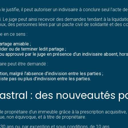
 justifie, il peut autoriser un indivisaire à conclure seul l’acte de
 Le juge peut ainsi recevoir des demandes tendant à la liquidati
, des personnes liées par un pacte civil de solidarité et des c
e en ce sens :
artage amiable ;
der ou de terminer ledit partage ;
ou approuvé par le juge en présence d’un indivisaire absent, hors
aire peut être demandé :
on, malgré l’absence d’indivision entre les parties ;
xiste pas ou plus d’indivision entre les parties.
stral : des nouveautés po
le propriétaire d’un immeuble grâce à la prescription acquisitive
e, non équivoque, et à titre de propriétaire.
30 ans ou, par exception et sous conditions, de 10 ans.