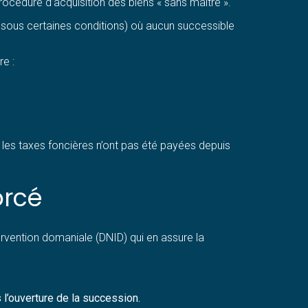
océdure d’acquisition des biens « sans maître ».
s sous certaines conditions) où aucun successible
e :
t les taxes foncières n’ont pas été payées depuis
orcé
tervention domaniale (DNID) qui en assure la
 l’ouverture de la succession.