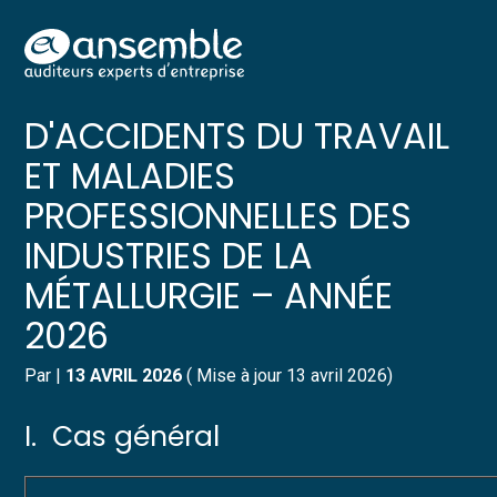
Créer et reprendre une activité
Pilotez votre gestion
Aller
TARIF DES COTISATIONS
au
contenu
Gérer votre quotidien
Suivre votre comptabilité
D'ACCIDENTS DU TRAVAIL
ET MALADIES
Piloter votre entreprise
Gérer vos ressources humaines
PROFESSIONNELLES DES
Développer votre entreprise
Dématérialiser vos documents
INDUSTRIES DE LA
MÉTALLURGIE – ANNÉE
Construire votre patrimoine
2026
Structurer votre croissance
Par
|
13 AVRIL 2026
( Mise à jour 13 avril 2026)
Être prêt pour la facturation
électronique
I. Cas général