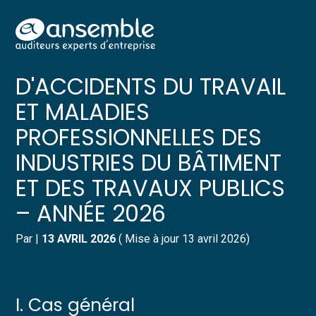
Créer et reprendre une activité
Pilotez votre gestion
Aller
TARIF DES COTISATIONS
au
contenu
Gérer votre quotidien
Suivre votre comptabilité
D'ACCIDENTS DU TRAVAIL
ET MALADIES
Piloter votre entreprise
Gérer vos ressources humaines
PROFESSIONNELLES DES
Développer votre entreprise
Dématérialiser vos documents
INDUSTRIES DU BÂTIMENT
ET DES TRAVAUX PUBLICS
Construire votre patrimoine
– ANNÉE 2026
Structurer votre croissance
Par
|
13 AVRIL 2026
( Mise à jour 13 avril 2026)
Être prêt pour la facturation
électronique
I. Cas général