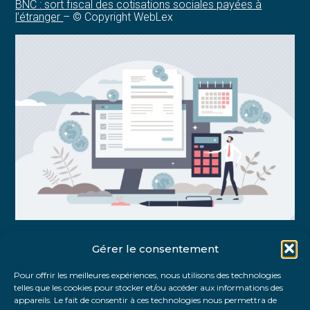
BNC : sort fiscal des cotisations sociales payées à
l’étranger
– © Copyright WebLex
Gérer le consentement
Partager :
Pour offrir les meilleures expériences, nous utilisons des technologies
telles que les cookies pour stocker et/ou accéder aux informations des
FaceBook
Twitter
LinkedIn
appareils. Le fait de consentir à ces technologies nous permettra de