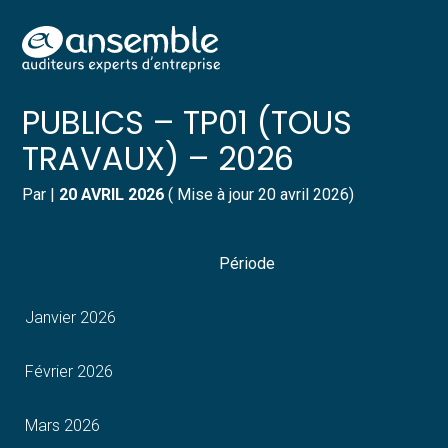
Créer et reprendre une activité
Pilotez votre gestion
Aller
INDICE GÉNÉRAL TRAVAUX
au
contenu
Gérer votre quotidien
Suivre votre comptabilité
PUBLICS – TP01 (TOUS
TRAVAUX) – 2026
Piloter votre entreprise
Gérer vos ressources humaines
Par
|
20 AVRIL 2026
( Mise à jour 20 avril 2026)
Développer votre entreprise
Dématérialiser vos documents
Construire votre patrimoine
Période
Structurer votre croissance
Janvier 2026
Être prêt pour la facturation
Février 2026
électronique
Mars 2026