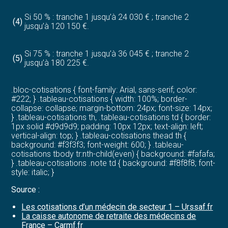
Si 50 % : tranche 1 jusqu’à 24 030 € ; tranche 2
(4)
jusqu’à 120 150 €.
Si 75 % : tranche 1 jusqu’à 36 045 € ; tranche 2
(5)
jusqu’à 180 225 €.
.bloc-cotisations { font-family: Arial, sans-serif; color:
#222; } .tableau-cotisations { width: 100%; border-
collapse: collapse; margin-bottom: 24px; font-size: 14px;
} .tableau-cotisations th, .tableau-cotisations td { border:
1px solid #d9d9d9; padding: 10px 12px; text-align: left;
vertical-align: top; } .tableau-cotisations thead th {
background: #f3f3f3; font-weight: 600; } .tableau-
cotisations tbody tr:nth-child(even) { background: #fafafa;
} .tableau-cotisations .note td { background: #f8f8f8; font-
style: italic; }
Source :
Les cotisations d’un médecin de secteur 1 – Urssaf.fr
La caisse autonome de retraite des médecins de
France – Carmf.fr