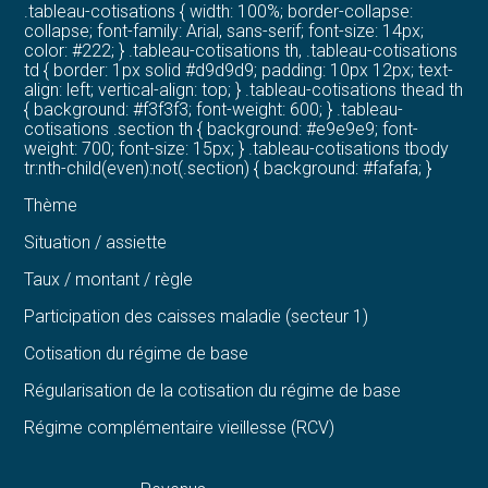
.tableau-cotisations { width: 100%; border-collapse:
collapse; font-family: Arial, sans-serif; font-size: 14px;
color: #222; } .tableau-cotisations th, .tableau-cotisations
td { border: 1px solid #d9d9d9; padding: 10px 12px; text-
align: left; vertical-align: top; } .tableau-cotisations thead th
{ background: #f3f3f3; font-weight: 600; } .tableau-
cotisations .section th { background: #e9e9e9; font-
weight: 700; font-size: 15px; } .tableau-cotisations tbody
tr:nth-child(even):not(.section) { background: #fafafa; }
Thème
Situation / assiette
Taux / montant / règle
Participation des caisses maladie (secteur 1)
Cotisation du régime de base
Régularisation de la cotisation du régime de base
Régime complémentaire vieillesse (RCV)