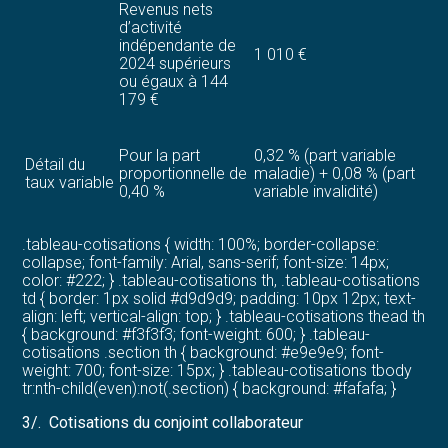
Revenus nets
d’activité
indépendante de
1 010 €
2024 supérieurs
ou égaux à 144
179 €
Pour la part
0,32 % (part variable
Détail du
proportionnelle de
maladie) + 0,08 % (part
taux variable
0,40 %
variable invalidité)
.tableau-cotisations { width: 100%; border-collapse:
collapse; font-family: Arial, sans-serif; font-size: 14px;
color: #222; } .tableau-cotisations th, .tableau-cotisations
td { border: 1px solid #d9d9d9; padding: 10px 12px; text-
align: left; vertical-align: top; } .tableau-cotisations thead th
{ background: #f3f3f3; font-weight: 600; } .tableau-
cotisations .section th { background: #e9e9e9; font-
weight: 700; font-size: 15px; } .tableau-cotisations tbody
tr:nth-child(even):not(.section) { background: #fafafa; }
3/. Cotisations du conjoint collaborateur