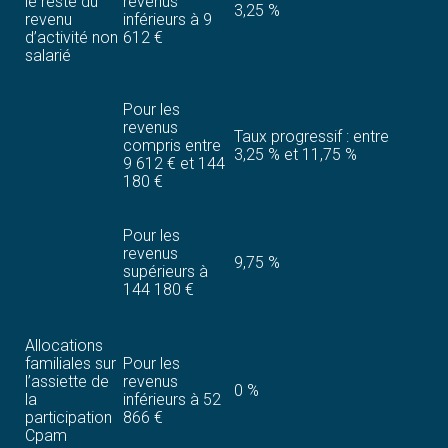
le reste du
revenus
3,25 %
revenu
inférieurs à 9
d’activité non
612 €
salarié
Pour les
revenus
Taux progressif : entre
compris entre
3,25 % et 11,75 %
9 612 € et 144
180 €
Pour les
revenus
9,75 %
supérieurs à
144 180 €
Allocations
familiales sur
Pour les
l’assiette de
revenus
0 %
la
inférieurs à 52
participation
866 €
Cpam