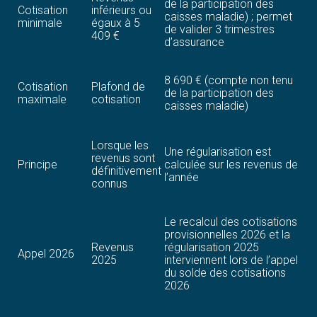
de la participation des
Cotisation
inférieurs ou
caisses maladie) ; permet
minimale
égaux à 5
de valider 3 trimestres
409 €
d’assurance
8 690 € (compte non tenu
Cotisation
Plafond de
de la participation des
maximale
cotisation
caisses maladie)
Lorsque les
Une régularisation est
revenus sont
Principe
calculée sur les revenus de
définitivement
l’année
connus
Le recalcul des cotisations
provisionnelles 2026 et la
Revenus
régularisation 2025
Appel 2026
2025
interviennent lors de l’appel
du solde des cotisations
2026