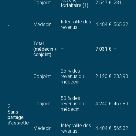
Conjoint
2 547 €
281
forfaitaire
(1)
Intégralité des
Médecin
4 484 €
565,32
1
revenus
Total
(médecin +
–
7 031 €
–
conjoint)
25 % des
Conjoint
revenus du
2 120 €
233,90
médecin
50 % des
Conjoint
revenus du
4 240 €
467,80
2
médecin
Sans
partage
d’assiette
Intégralité des
Médecin
4 484 €
565,32
revenus