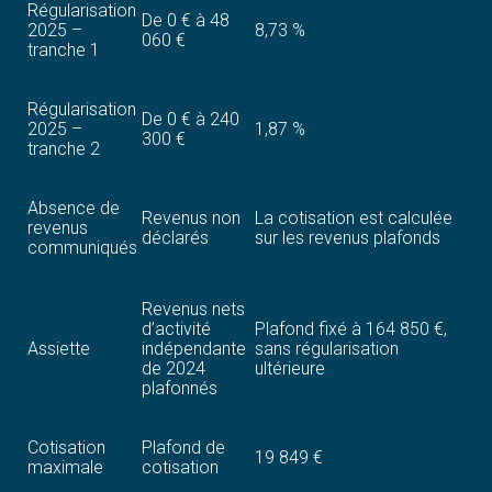
Régularisation
De 0 € à 48
2025 –
8,73 %
060 €
tranche 1
Régularisation
De 0 € à 240
2025 –
1,87 %
300 €
tranche 2
Absence de
Revenus non
La cotisation est calculée
revenus
déclarés
sur les revenus plafonds
communiqués
Revenus nets
d’activité
Plafond fixé à 164 850 €,
Assiette
indépendante
sans régularisation
de 2024
ultérieure
plafonnés
Cotisation
Plafond de
19 849 €
maximale
cotisation