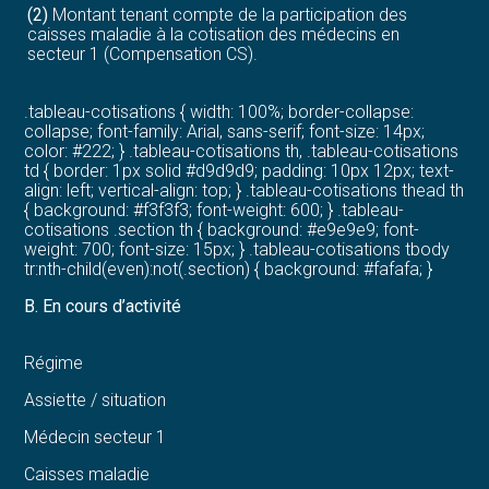
(2)
Montant tenant compte de la participation des
caisses maladie à la cotisation des médecins en
secteur 1 (Compensation CS).
.tableau-cotisations { width: 100%; border-collapse:
collapse; font-family: Arial, sans-serif; font-size: 14px;
color: #222; } .tableau-cotisations th, .tableau-cotisations
td { border: 1px solid #d9d9d9; padding: 10px 12px; text-
align: left; vertical-align: top; } .tableau-cotisations thead th
{ background: #f3f3f3; font-weight: 600; } .tableau-
cotisations .section th { background: #e9e9e9; font-
weight: 700; font-size: 15px; } .tableau-cotisations tbody
tr:nth-child(even):not(.section) { background: #fafafa; }
B. En cours d’activité
Régime
Assiette / situation
Médecin secteur 1
Caisses maladie