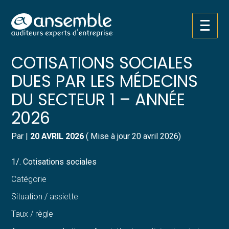
Créer et reprendre une activité
Pilotez votre gestion
Aller
TABLEAU DES
au
contenu
Gérer votre quotidien
Suivre votre comptabilité
COTISATIONS SOCIALES
DUES PAR LES MÉDECINS
Piloter votre entreprise
Gérer vos ressources humaines
DU SECTEUR 1 – ANNÉE
Développer votre entreprise
Dématérialiser vos documents
2026
Construire votre patrimoine
Par
|
20 AVRIL 2026
( Mise à jour 20 avril 2026)
Structurer votre croissance
1/. Cotisations sociales
Catégorie
Être prêt pour la facturation
électronique
Situation / assiette
Taux / règle