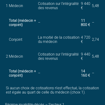
Cotisation sur l’intégralité
9 440
1
Médecin
5,48
des revenus
€
Total (médecin +
11
–
–
conjoint)
800 €
La moitié de la cotisation
4 720
Conjoint
2,74
du médecin
€
Cotisation sur l’intégralité
9 440
2
Médecin
5,48
des revenus
€
Total (médecin +
14
–
–
conjoint)
160 €
Si aucun choix de cotisations n’est effectué, la cotisation
est égale au quart de celle du médecin (choix 1).
Régime invalidité-décès – Secteur 1