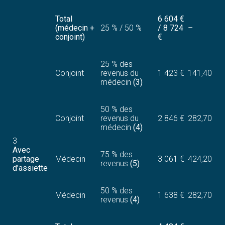
Total
6 604 €
(médecin +
25 % / 50 %
/ 8 724
–
conjoint)
€
25 % des
Conjoint
revenus du
1 423 €
141,40
médecin
(3)
50 % des
Conjoint
revenus du
2 846 €
282,70
médecin
(4)
3
Avec
75 % des
partage
Médecin
3 061 €
424,20
revenus
(5)
d’assiette
50 % des
Médecin
1 638 €
282,70
revenus
(4)