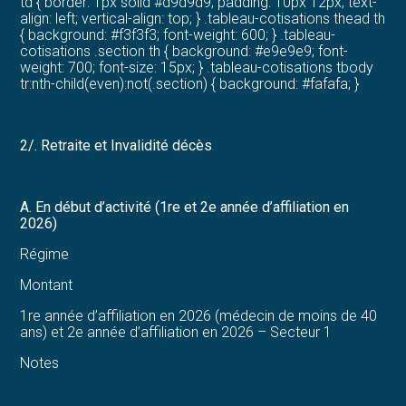
td { border: 1px solid #d9d9d9; padding: 10px 12px; text-
align: left; vertical-align: top; } .tableau-cotisations thead th
{ background: #f3f3f3; font-weight: 600; } .tableau-
cotisations .section th { background: #e9e9e9; font-
weight: 700; font-size: 15px; } .tableau-cotisations tbody
tr:nth-child(even):not(.section) { background: #fafafa; }
2/. Retraite et Invalidité décès
A. En début d’activité (1re et 2e année d’affiliation en
2026)
Régime
Montant
1re année d’affiliation en 2026 (médecin de moins de 40
ans) et 2e année d’affiliation en 2026 – Secteur 1
Notes