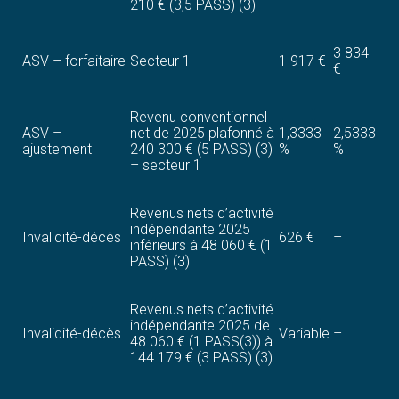
210 € (3,5 PASS) (3)
3 834
ASV – forfaitaire
Secteur 1
1 917 €
€
Revenu conventionnel
ASV –
net de 2025 plafonné à
1,3333
2,5333
ajustement
240 300 € (5 PASS) (3)
%
%
– secteur 1
Revenus nets d’activité
indépendante 2025
Invalidité-décès
626 €
–
inférieurs à 48 060 € (1
PASS) (3)
Revenus nets d’activité
indépendante 2025 de
Invalidité-décès
Variable
–
48 060 € (1 PASS(3)) à
144 179 € (3 PASS) (3)