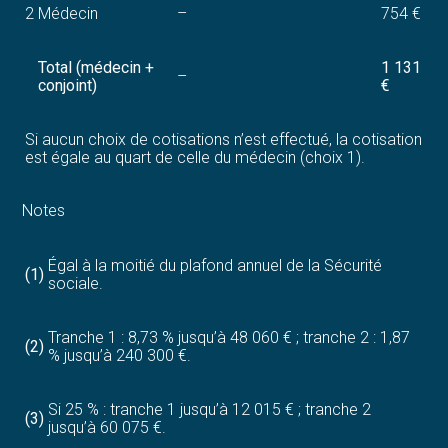
2
Médecin
–
754 €
Total (médecin +
1 131
–
conjoint)
€
Si aucun choix de cotisations n’est effectué, la cotisation
est égale au quart de celle du médecin (choix 1).
Notes
Égal à la moitié du plafond annuel de la Sécurité
(1)
sociale.
Tranche 1 : 8,73 % jusqu’à 48 060 € ; tranche 2 : 1,87
(2)
% jusqu’à 240 300 €.
Si 25 % : tranche 1 jusqu’à 12 015 € ; tranche 2
(3)
jusqu’à 60 075 €.