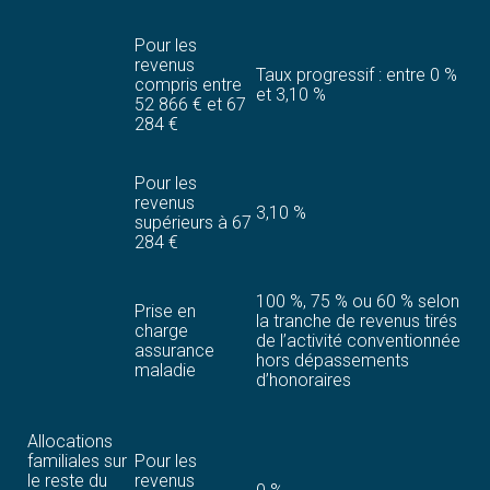
Pour les
revenus
Taux progressif : entre 0 %
compris entre
et 3,10 %
52 866 € et 67
284 €
Pour les
revenus
3,10 %
supérieurs à 67
284 €
100 %, 75 % ou 60 % selon
Prise en
la tranche de revenus tirés
charge
de l’activité conventionnée
assurance
hors dépassements
maladie
d’honoraires
Allocations
familiales sur
Pour les
le reste du
revenus