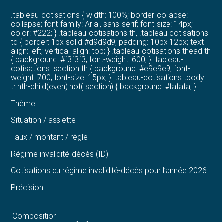
.tableau-cotisations { width: 100%; border-collapse:
collapse; font-family: Arial, sans-serif; font-size: 14px;
color: #222; } .tableau-cotisations th, .tableau-cotisations
td { border: 1px solid #d9d9d9; padding: 10px 12px; text-
align: left; vertical-align: top; } .tableau-cotisations thead th
{ background: #f3f3f3; font-weight: 600; } .tableau-
cotisations .section th { background: #e9e9e9; font-
weight: 700; font-size: 15px; } .tableau-cotisations tbody
tr:nth-child(even):not(.section) { background: #fafafa; }
Thème
Situation / assiette
Taux / montant / règle
Régime invalidité-décès (ID)
Cotisations du régime invalidité-décès pour l’année 2026
Précision
Composition