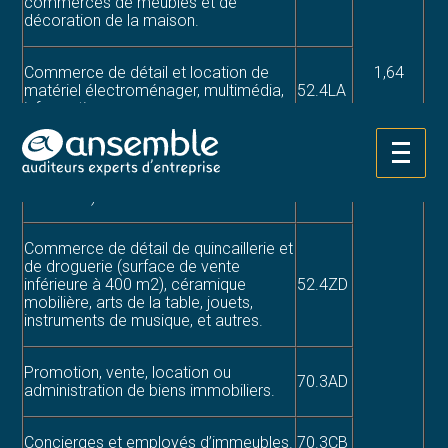
commerces de meubles et de
décoration de la maison.
Commerce de détail et location de
1,64
matériel électroménager, multimédia,
52.4LA
informatique.
Aller
Commerce de détail de bricolage
au
(surface de vente supérieure ou égale
52.4PB
contenu
à 400 m2).
Commerce de détail de quincaillerie et
de droguerie (surface de vente
inférieure à 400 m2), céramique
52.4ZD
mobilière, arts de la table, jouets,
instruments de musique, et autres.
Promotion, vente, location ou
70.3AD
administration de biens immobiliers.
Concierges et employés d’immeubles.
70.3CB