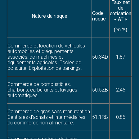
Taux net
de
Code
cotisation
Nature du risque
risque
« AT »
(en %)
Commerce et location de véhicules
automobiles et d’équipements
associés, de machines et
50.3AD
1,87
équipements agricoles. Ecoles de
conduite. Exploitation de parkings.
Commerce de combustibles,
charbons, carburants et lavages
50.5ZB
2,46
automatiques.
Commerce de gros sans manutention.
Centrales d’achats et intermédiaires
51.1RB
0,86
du commerce non alimentaire.
Commerce de métaux, de biens