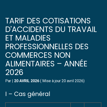
Créer et reprendre une activité
Pilotez votre gestion
TARIF DES COTISATIONS
Gérer votre quotidien
Suivre votre comptabilité
D'ACCIDENTS DU TRAVAIL
ET MALADIES
Piloter votre entreprise
Gérer vos ressources humaines
PROFESSIONNELLES DES
Développer votre entreprise
Dématérialiser vos documents
COMMERCES NON
ALIMENTAIRES – ANNÉE
Construire votre patrimoine
2026
Structurer votre croissance
Par
|
20 AVRIL 2026
( Mise à jour 20 avril 2026)
Être prêt pour la facturation
électronique
I – Cas général