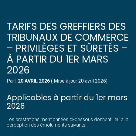
Créer et reprendre une activité
Pilotez votre gestion
TARIFS DES GREFFIERS DES
Gérer votre quotidien
Suivre votre comptabilité
TRIBUNAUX DE COMMERCE
– PRIVILÈGES ET SÛRETÉS –
Piloter votre entreprise
Gérer vos ressources humaines
À PARTIR DU 1ER MARS
Développer votre entreprise
Dématérialiser vos documents
2026
Construire votre patrimoine
Par
|
20 AVRIL 2026
( Mise à jour 20 avril 2026)
Structurer votre croissance
Applicables à partir du 1er mars
2026
Être prêt pour la facturation
électronique
Les prestations mentionnées ci-dessous donnent lieu à la
perception des émoluments suivants :