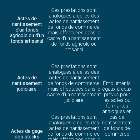
Ces prestations sont
analogues à celles des
Actes de
actes de nantissement
nantissement
de fonds de commerce,
d’un fonds
mais effectuées dans le
agricole ou d’un
cadre d’un nantissement
fonds artisanal
de fonds agricole ou
artisanal
Ces prestations sont
analogues à celles des
Actes de
actes de nantissement
nantissement
de fonds de commerce,
Émoluments
judiciaire
mais effectuées dans le
égaux à ceux
cadre d’un nantissement
prévus pour
judiciaire
les actes ou
formalités
analogues en
Ces prestations sont
cas de
analogues à celles des
nantissement
actes de nantissement
de fonds de
Actes de gage
de fonds de commerce,
commerce
des stocks
mais effectuées dans le