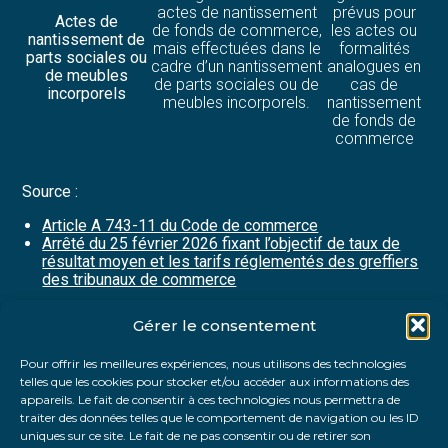
actes de nantissement
prévus pour
Actes de
de fonds de commerce,
les actes ou
nantissement de
mais effectuées dans le
formalités
parts sociales ou
cadre d’un nantissement
analogues en
de meubles
de parts sociales ou de
cas de
incorporels
meubles incorporels.
nantissement
de fonds de
commerce
Source :
Article A 743-11 du Code de commerce
Arrêté du 25 février 2026 fixant l’objectif de taux de
résultat moyen et les tarifs réglementés des greffiers
des tribunaux de commerce
Gérer le consentement
Partager :
Pour offrir les meilleures expériences, nous utilisons des technologies
telles que les cookies pour stocker et/ou accéder aux informations des
FaceBook
Twitter
LinkedIn
appareils. Le fait de consentir à ces technologies nous permettra de
traiter des données telles que le comportement de navigation ou les ID
uniques sur ce site. Le fait de ne pas consentir ou de retirer son