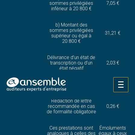
sommes privilégiées
7,05 €
inférieur à 20 800 €
b) Montant des
sommes privilégiées
31,21 €
supérieur ou égal à
20 800 €
Délivrance d’un état de
transcription ou d’un
2,03 €
état négatif
Certificat de radiation
1,03 €
Aller
au
contenu
Rédaction de lettre
recommandée en cas
0,26 €
de formalité obligatoire
Ces prestations sont
Émoluments
analogues à celles des
égaux à ceux