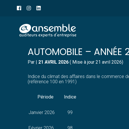
Menu
sub-
header
Aller
INDICE DU CLIMAT DES
au
contenu
AUTOMOBILE – ANNÉE 
Par
|
21 AVRIL 2026
( Mise à jour 21 avril 2026)
Indice du climat des affaires dans le commerce de
(référence 100 en 1991)
Période
Indice
Janvier 2026
99
Février 2026
98