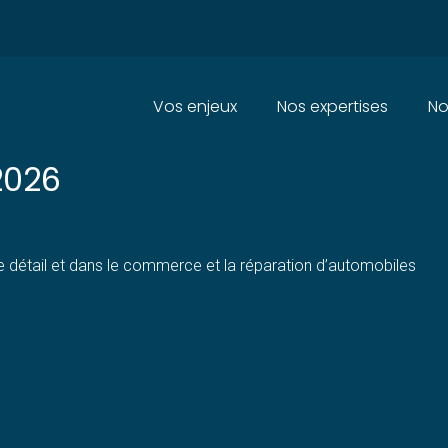
Principal
Vos enjeux
Nos expertises
No
 AFFAIRES DANS LE COMMERCE
2026
 détail et dans le commerce et la réparation d’automobiles