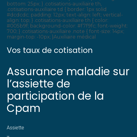
bottom: 25px; } .cotisations-auxiliaire th,
.cotisations-auxiliaire td { border: 1px solid
#dcdcdc; padding: 12px; text-align: left; vertical-
align: top; } .cotisations-auxiliaire th { color:
#005b9f; background-color: #f7f9fc; font-weight:
700; } .cotisations-auxiliaire .note { font-size: 14px;
margin-top: -10px; }Auxiliaire médical
Vos taux de cotisation
Assurance maladie sur
l’assiette de
participation de la
Cpam
Assiette