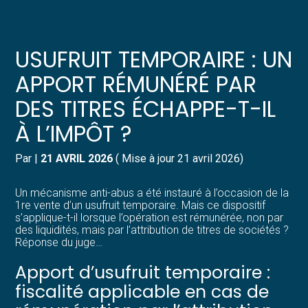
Créer et reprendre une activité
Pilotez votre gestion
USUFRUIT TEMPORAIRE : UN
Gérer votre quotidien
Suivre votre comptabilité
APPORT RÉMUNÉRÉ PAR
DES TITRES ÉCHAPPE-T-IL
Piloter votre entreprise
Gérer vos ressources humaines
À L’IMPÔT ?
Développer votre entreprise
Dématérialiser vos documents
Par
|
21 AVRIL 2026
( Mise à jour 21 avril 2026)
Construire votre patrimoine
Un mécanisme anti-abus a été instauré à l’occasion de la
1re vente d’un usufruit temporaire. Mais ce dispositif
Structurer votre croissance
s’applique-t-il lorsque l’opération est rémunérée, non par
des liquidités, mais par l’attribution de titres de sociétés ?
Réponse du juge…
Être prêt pour la facturation
électronique
Apport d’usufruit temporaire :
fiscalité applicable en cas de