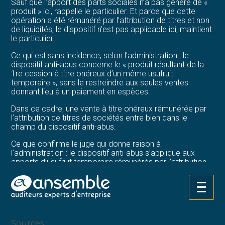
Sauf que l’apport des parts sociales n’a pas généré de «
produit » ici, rappelle le particulier. Et parce que cette
opération a été rémunéré par l’attribution de titres et non
de liquidités, le dispositif n’est pas applicable ici, maintient
le particulier.
Ce qui est sans incidence, selon l’administration : le
dispositif anti-abus concerne le « produit résultant de la
1re cession à titre onéreux d’un même usufruit
temporaire », sans le restreindre aux seules ventes
donnant lieu à un paiement en espèces.
Dans ce cadre, une vente à titre onéreux rémunérée par
l’attribution de titres de sociétés entre bien dans le
champ du dispositif anti-abus.
Ce que confirme le juge qui donne raison à
l’administration : le dispositif anti-abus s’applique aux
apports d’usufruit temporaire rémunérés par l’attribution
de titres, même en l’absence de versement en numéraire.
L’apport de l’usufruit temporaire aurait dû ici être déclaré.
Aller
En tout état de cause, il doit être imposable dans la
au
catégorie des revenus de capitaux mobiliers.
contenu
Sources :