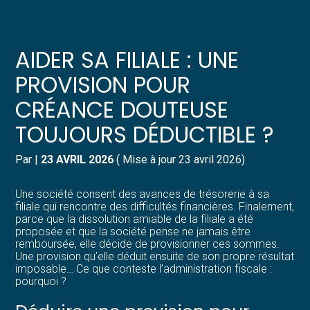
Créer et reprendre une activité
Pilotez votre gestion
AIDER SA FILIALE : UNE
Gérer votre quotidien
Suivre votre comptabilité
PROVISION POUR
CRÉANCE DOUTEUSE
Piloter votre entreprise
Gérer vos ressources humaines
TOUJOURS DÉDUCTIBLE ?
Développer votre entreprise
Dématérialiser vos documents
Par
|
23 AVRIL 2026
( Mise à jour 23 avril 2026)
Construire votre patrimoine
Une société consent des avances de trésorerie à sa
filiale qui rencontre des difficultés financières. Finalement,
Structurer votre croissance
parce que la dissolution amiable de la filiale a été
proposée et que la société pense ne jamais être
remboursée, elle décide de provisionner ces sommes.
Être prêt pour la facturation
Une provision qu’elle déduit ensuite de son propre résultat
électronique
imposable… Ce que conteste l’administration fiscale :
pourquoi ?