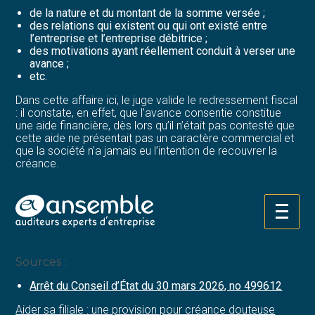
de la nature et du montant de la somme versée ;
des relations qui existent ou qui ont existé entre
l’entreprise et l’entreprise débitrice ;
des motivations ayant réellement conduit à verser une
avance ;
etc.
Dans cette affaire ici, le juge valide le redressement fiscal
: il constate, en effet, que l’avance consentie constitue
une aide financière, dès lors qu’il n’était pas contesté que
cette aide ne présentait pas un caractère commercial et
que la société n’a jamais eu l’intention de recouvrer la
créance.
De fait, elle ne peut pas donner lieu à une déduction
fiscale du bénéfice de la société qui ne peut pas, en
outre, prétendre à la déduction de la provision qu’elle
Aller
avait comptabilisée pour anticiper la perte correspondant
au
à son non-recouvrement.
contenu
Sources :
Arrêt du Conseil d’État du 30 mars 2026, no 499612
Aider sa filiale : une provision pour créance douteuse