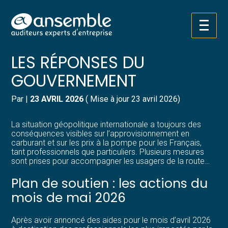
Créer et reprendre une activité
Pilotez votre gestion
Aller
CRISE DU CARBURANT :
au
contenu
Gérer votre quotidien
Suivre votre comptabilité
LES RÉPONSES DU
GOUVERNEMENT
Piloter votre entreprise
Gérer vos ressources humaines
Par
|
23 AVRIL 2026
( Mise à jour 23 avril 2026)
Développer votre entreprise
Dématérialiser vos documents
La situation géopolitique internationale a toujours des
Construire votre patrimoine
conséquences visibles sur l’approvisionnement en
carburant et sur les prix à la pompe pour les Français,
tant professionnels que particuliers. Plusieurs mesures
Structurer votre croissance
sont prises pour accompagner les usagers de la route…
Plan de soutien : les actions du
Être prêt pour la facturation
électronique
mois de mai 2026
Après avoir annoncé des aides pour le mois d’avril 2026