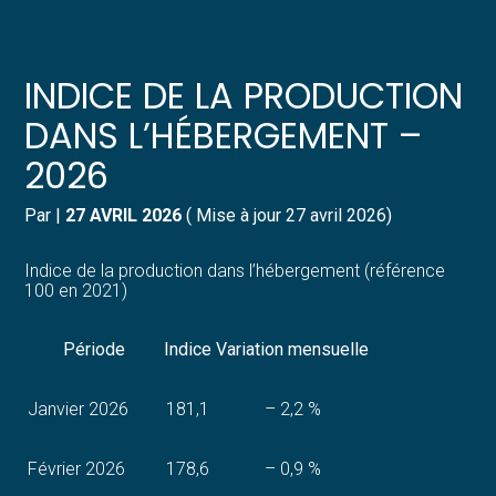
Créer et reprendre une activité
Pilotez votre gestion
INDICE DE LA PRODUCTION
Gérer votre quotidien
Suivre votre comptabilité
DANS L’HÉBERGEMENT –
2026
Piloter votre entreprise
Gérer vos ressources humaines
Par
|
27 AVRIL 2026
( Mise à jour 27 avril 2026)
Développer votre entreprise
Dématérialiser vos documents
Indice de la production dans l’hébergement (référence
Construire votre patrimoine
100 en 2021)
Structurer votre croissance
Période
Indice
Variation mensuelle
Être prêt pour la facturation
Janvier 2026
181,1
– 2,2 %
électronique
Février 2026
178,6
– 0,9 %