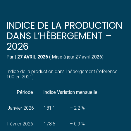
Créer et reprendre une activité
Pilotez votre gestion
INDICE DE LA PRODUCTION
Gérer votre quotidien
Suivre votre comptabilité
DANS L’HÉBERGEMENT –
2026
Piloter votre entreprise
Gérer vos ressources humaines
Par
|
27 AVRIL 2026
( Mise à jour 27 avril 2026)
Développer votre entreprise
Dématérialiser vos documents
Indice de la production dans l’hébergement (référence
Construire votre patrimoine
100 en 2021)
Structurer votre croissance
Période
Indice
Variation mensuelle
Être prêt pour la facturation
Janvier 2026
181,1
– 2,2 %
électronique
Février 2026
178,6
– 0,9 %