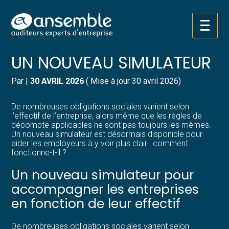
Créer et reprendre une activité
Pilotez votre gestion
Aller
OBLIGATIONS SOCIALES :
au
contenu
Gérer votre quotidien
Suivre votre comptabilité
UN NOUVEAU SIMULATEUR
Piloter votre entreprise
Gérer vos ressources humaines
Par
|
30 AVRIL 2026
( Mise à jour 30 avril 2026)
Développer votre entreprise
Dématérialiser vos documents
De nombreuses obligations sociales varient selon
l’effectif de l’entreprise, alors même que les règles de
décompte applicables ne sont pas toujours les mêmes.
Construire votre patrimoine
Un nouveau simulateur est désormais disponible pour
aider les employeurs à y voir plus clair : comment
fonctionne-t-il ?
Structurer votre croissance
Un nouveau simulateur pour
Être prêt pour la facturation
accompagner les entreprises
électronique
en fonction de leur effectif
De nombreuses obligations sociales varient selon