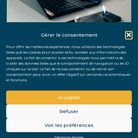
Gérer le consentement
Partager :
Pour offrir les meilleures expériences, nous utilisons des technologies
telles que les cookies pour stocker et/ou accéder aux informations des
FaceBook
Twitter
LinkedIn
appareils. Le fait de consentir à ces technologies nous permettra de
traiter des données telles que le comportement de navigation ou les ID
uniques sur ce site. Le fait de ne pas consentir ou de retirer son
consentement peut avoir un effet négatif sur certaines caractéristiques
et fonctions.
Accepter
Refuser
Footer
Voir les préférences
Footer
Principale
PLAN DU SITE
MENTIONS LÉGALES
Mentions légales