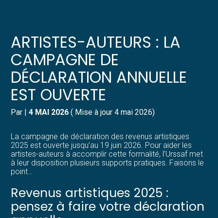
Créer et reprendre une activité
Pilotez votre gestion
ARTISTES-AUTEURS : LA
Gérer votre quotidien
Suivre votre comptabilité
CAMPAGNE DE
DÉCLARATION ANNUELLE
Piloter votre entreprise
Gérer vos ressources humaines
EST OUVERTE
Développer votre entreprise
Dématérialiser vos documents
Par
|
4 MAI 2026
( Mise à jour 4 mai 2026)
Construire votre patrimoine
La campagne de déclaration des revenus artistiques
2025 est ouverte jusqu’au 19 juin 2026. Pour aider les
Structurer votre croissance
artistes-auteurs à accomplir cette formalité, l’Urssaf met
à leur disposition plusieurs supports pratiques. Faisons le
point…
Être prêt pour la facturation
électronique
Revenus artistiques 2025 :
pensez à faire votre déclaration