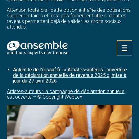
Attention toutefois : cette option entraîne des cotisations
supplémentaires et n’est pas forcément utile si d’autres
revenus permettent déjà de valider les droits sociaux
attendus.
Une fois les informations vérifiées, il ne reste plus qu’à
valider la déclaration. Un récapitulatif peut ensuite être
téléchargé depuis l’espace personnel.
Aller
au
Sources :
contenu
Actualité de l’urssaf.fr : « Artistes-auteurs : ouverture
de la déclaration annuelle de revenus 2025 », mise à
jour du 27 avril 2026
Artistes-auteurs : la campagne de déclaration annuelle
est ouverte
– © Copyright WebLex