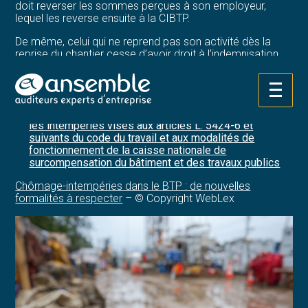
doit reverser les sommes perçues à son employeur,
lequel les reverse ensuite à la CIBTP.
De même, celui qui ne reprend pas son activité dès la
reprise du chantier cesse d’avoir droit à l’indemnisation.
Sources :
Aller
Arrêté du 8 avril 2026 relatif aux modalités
au
d’indemnisation des arrêts de travail occasionnés par
contenu
les intempéries visés aux articles L. 5424-6 et
suivants du code du travail et aux modalités de
fonctionnement de la caisse nationale de
surcompensation du bâtiment et des travaux publics
Chômage-intempéries dans le BTP : de nouvelles
formalités à respecter
– © Copyright WebLex