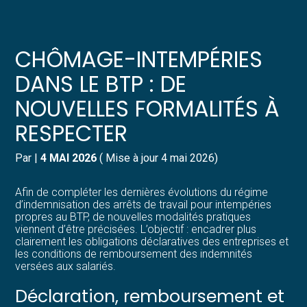
Créer et reprendre une activité
Pilotez votre gestion
CHÔMAGE-INTEMPÉRIES
Gérer votre quotidien
Suivre votre comptabilité
DANS LE BTP : DE
NOUVELLES FORMALITÉS À
Piloter votre entreprise
Gérer vos ressources humaines
RESPECTER
Développer votre entreprise
Dématérialiser vos documents
Par
|
4 MAI 2026
( Mise à jour 4 mai 2026)
Construire votre patrimoine
Afin de compléter les dernières évolutions du régime
d’indemnisation des arrêts de travail pour intempéries
Structurer votre croissance
propres au BTP, de nouvelles modalités pratiques
viennent d’être précisées. L’objectif : encadrer plus
clairement les obligations déclaratives des entreprises et
Être prêt pour la facturation
les conditions de remboursement des indemnités
électronique
versées aux salariés.
Déclaration, remboursement et