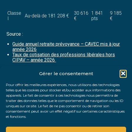
Classe
30 616
1 841
9 185
Au-delà de 181 208 €
I
€
pts
€
Source :
Guide annuel retraite prévoyance – CAVEC mis à jour
année 2026
Taux de cotisation des professions libérales hors
CIPAV – année 2026
Gérer le consentement
Partager :
Pour offrir les meilleures expériences, nous utilisons des technologies
telles que les cookies pour stocker et/ou accéder aux informations des
FaceBook
Twitter
LinkedIn
appareils. Le fait de consentir à ces technologies nous permettra de
traiter des données telles que le comportement de navigation ou les ID
uniques sur ce site. Le fait de ne pas consentir ou de retirer son
consentement peut avoir un effet négatif sur certaines caractéristiques
et fonctions.