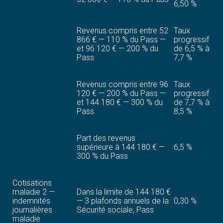
6,50 %
Revenus compris entre 52
Taux
866 € — 110 % du Pass —
progressif
et 96 120 € — 200 % du
de 6,5 % à
Pass
7,7 %
Revenus compris entre 96
Taux
120 € — 200 % du Pass —
progressif
et 144 180 € — 300 % du
de 7,7 % à
Pass
8,5 %
Part des revenus
supérieure à 144 180 € —
6,5 %
300 % du Pass
Cotisations
maladie 2 —
Dans la limite de 144 180 €
indemnités
— 3 plafonds annuels de la
0,30 %
journalières
Sécurité sociale, Pass
maladie