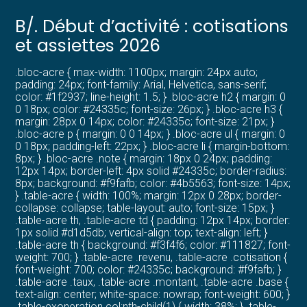
B/. Début d’activité : cotisations
et assiettes 2026
.bloc-acre { max-width: 1100px; margin: 24px auto;
padding: 24px; font-family: Arial, Helvetica, sans-serif;
color: #1f2937; line-height: 1.5; } .bloc-acre h2 { margin: 0
0 18px; color: #24335c; font-size: 26px; } .bloc-acre h3 {
margin: 28px 0 14px; color: #24335c; font-size: 21px; }
.bloc-acre p { margin: 0 0 14px; } .bloc-acre ul { margin: 0
0 18px; padding-left: 22px; } .bloc-acre li { margin-bottom:
8px; } .bloc-acre .note { margin: 18px 0 24px; padding:
12px 14px; border-left: 4px solid #24335c; border-radius:
8px; background: #f9fafb; color: #4b5563; font-size: 14px;
} .table-acre { width: 100%; margin: 12px 0 28px; border-
collapse: collapse; table-layout: auto; font-size: 15px; }
.table-acre th, .table-acre td { padding: 12px 14px; border:
1px solid #d1d5db; vertical-align: top; text-align: left; }
.table-acre th { background: #f3f4f6; color: #111827; font-
weight: 700; } .table-acre .revenu, .table-acre .cotisation {
font-weight: 700; color: #24335c; background: #f9fafb; }
.table-acre .taux, .table-acre .montant, .table-acre .base {
text-align: center; white-space: nowrap; font-weight: 600; }
.table-exoneration col:nth-child(1) { width: 38%; } .table-