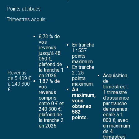
Points attribués
Trimestres acquis
8,73 % de
vos
En tranche
revenus
1 : 557
jusqu’à 48
points
060 €,
maximum.
plafond de
En tranche
la tranche 1
Revenus
2 : 25
en 2026.
Acquisition
de 5 409 €
points
1,87 % de
de
à 240 300
maximum.
vos
trimestres :
€
Au
revenus
1 trimestre
maximum,
compris
d’assurance
vous
entre 0 € et
par tranche
obtenez
240 300 €,
de revenus
582
plafond de
égale à 1
points.
la tranche 2
803 €, avec
en 2026.
un maximum
de 4
trimestres