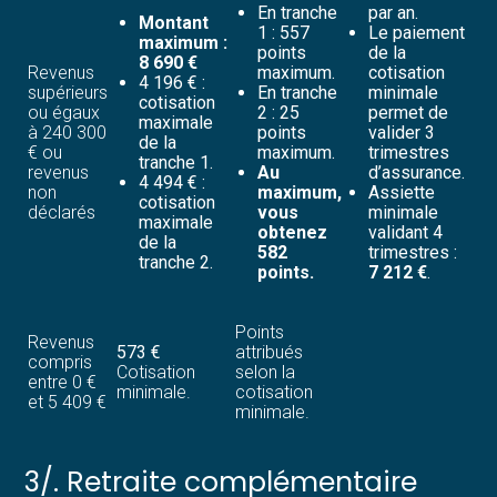
En tranche
par an.
Montant
1 : 557
Le paiement
maximum :
points
de la
8 690 €
Revenus
maximum.
cotisation
4 196 € :
supérieurs
En tranche
minimale
cotisation
ou égaux
2 : 25
permet de
maximale
à 240 300
points
valider 3
de la
€ ou
maximum.
trimestres
tranche 1.
revenus
Au
d’assurance.
4 494 € :
non
maximum,
Assiette
cotisation
déclarés
vous
minimale
maximale
obtenez
validant 4
de la
582
trimestres :
tranche 2.
points.
7 212 €
.
Points
Revenus
573 €
attribués
compris
Cotisation
selon la
entre 0 €
minimale.
cotisation
et 5 409 €
minimale.
3/. Retraite complémentaire