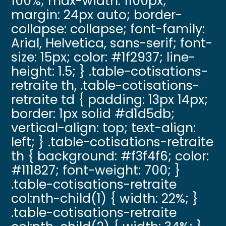
100%; max-width: 1100px;
margin: 24px auto; border-
collapse: collapse; font-family:
Arial, Helvetica, sans-serif; font-
size: 15px; color: #1f2937; line-
height: 1.5; } .table-cotisations-
retraite th, .table-cotisations-
retraite td { padding: 13px 14px;
border: 1px solid #d1d5db;
vertical-align: top; text-align:
left; } .table-cotisations-retraite
th { background: #f3f4f6; color:
#111827; font-weight: 700; }
.table-cotisations-retraite
col:nth-child(1) { width: 22%; }
.table-cotisations-retraite