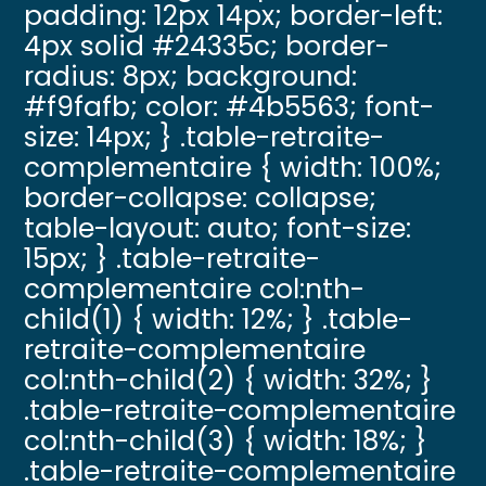
padding: 12px 14px; border-left:
4px solid #24335c; border-
radius: 8px; background:
#f9fafb; color: #4b5563; font-
size: 14px; } .table-retraite-
complementaire { width: 100%;
border-collapse: collapse;
table-layout: auto; font-size:
15px; } .table-retraite-
complementaire col:nth-
child(1) { width: 12%; } .table-
retraite-complementaire
col:nth-child(2) { width: 32%; }
.table-retraite-complementaire
col:nth-child(3) { width: 18%; }
.table-retraite-complementaire