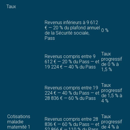
Taux
Revenus inférieurs à 9 612
€ — 20 % du plafond annuel
0 %
de la Sécurité sociale,
Pass
Taux
Revenus compris entre 9
progressif
612 € — 20 % du Pass — et
de 0 % à
19 224 € — 40 % du Pass
1,5 %
Taux
Revenus compris entre 19
progressif
224 € — 40 % du Pass — et
de 1,5 % à
28 836 € — 60 % du Pass
4 %
Cotisations
Taux
Revenus compris entre 28
maladie
progressif
836 € — 60 % du Pass — et
maternité 1
de 4 % à
52 866 € — 110 % du Pass