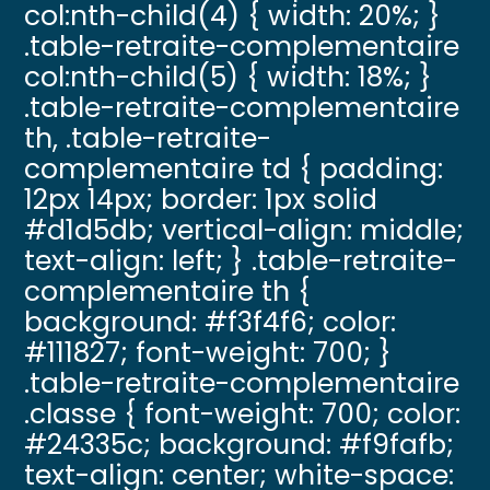
col:nth-child(4) { width: 20%; }
.table-retraite-complementaire
col:nth-child(5) { width: 18%; }
.table-retraite-complementaire
th, .table-retraite-
complementaire td { padding:
12px 14px; border: 1px solid
#d1d5db; vertical-align: middle;
text-align: left; } .table-retraite-
complementaire th {
background: #f3f4f6; color:
#111827; font-weight: 700; }
.table-retraite-complementaire
.classe { font-weight: 700; color:
#24335c; background: #f9fafb;
text-align: center; white-space: