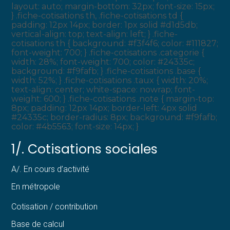
layout: auto; margin-bottom: 32px; font-size: 15px;
} .fiche-cotisations th, .fiche-cotisations td {
padding: 12px 14px; border: 1px solid #d1d5db;
vertical-align: top; text-align: left; } .fiche-
cotisations th { background: #f3f4f6; color: #111827;
font-weight: 700; } .fiche-cotisations .categorie {
width: 28%; font-weight: 700; color: #24335c;
background: #f9fafb; } .fiche-cotisations .base {
width: 52%; } .fiche-cotisations .taux { width: 20%;
text-align: center; white-space: nowrap; font-
weight: 600; } .fiche-cotisations .note { margin-top:
8px; padding: 12px 14px; border-left: 4px solid
#24335c; border-radius: 8px; background: #f9fafb;
color: #4b5563; font-size: 14px; }
1/. Cotisations sociales
A/. En cours d’activité
En métropole
Cotisation / contribution
Base de calcul