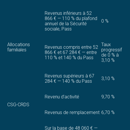
Revenus inférieurs à 52
866 € — 110 % du plafond
0 %
annuel de la Sécurité
sociale, Pass
Allocations
Taux
Revenus compris entre 52
familiales
progressif
866 € et 67 284 € — entre
de 0 % à
110 % et 140 % du Pass
3,10 %
Revenus supérieurs à 67
3,10 %
284 € — 140 % du Pass
Revenu d’activité
9,70 %
CSG-CRDS
Revenus de remplacement
6,70 %
Sur la base de 48 060 € —