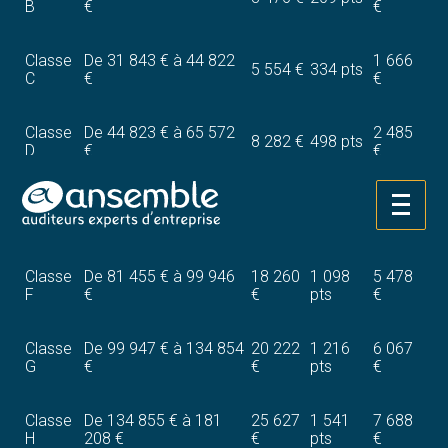
B
€
€
Classe
De 31 843 € à 44 822
1 666
5 554 €
334 pts
C
€
€
Classe
De 44 823 € à 65 572
2 485
8 282 €
498 pts
D
€
€
Classe
De 65 573 € à 81 454
12 589
3 777
Aller
757 pts
E
€
€
€
au
contenu
Classe
De 81 455 € à 99 946
18 260
1 098
5 478
F
€
€
pts
€
Classe
De 99 947 € à 134 854
20 222
1 216
6 067
G
€
€
pts
€
Classe
De 134 855 € à 181
25 627
1 541
7 688
H
208 €
€
pts
€