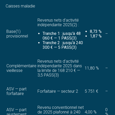
Caisses maladie
Revenus nets d’activité
indépendante 2025(2) :
Base(1)
8,73 %
Tranche 1 : jusqu’à 48
–
provisionnel
1,87 %
060 € — 1 PASS(3)
Tranche 2 : jusqu’à 240
300 € — 5 PASS(3)
Revenus nets d’activité
Complémentaire
indépendante 2025 dans
11,80 %
–
vieillesse
la limite de 168 210 € —
3,5 PASS(3)
ASV — part
Forfaitaire — secteur 2
5 751 €
–
forfaitaire
Revenu conventionnel net
ASV — part
0
de 2025 plafonné à 240
4,00 %
ajustement
%