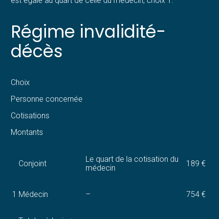
est égale au quart de celle du médecin, choix 1.
Régime invalidité-
décès
Choix
Personne concernée
Cotisations
Montants
Le quart de la cotisation du
Conjoint
189 €
médecin
1
Médecin
–
754 €