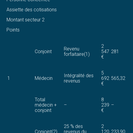
Assiette des cotisations
Montant secteur 2
Points
2
Revenu
Conjoint
547
281
forfaitaire(1)
€
5
Intégralité des
1
Médecin
692
565,32
revenus
€
Total
8
médecin +
–
239
–
conjoint
€
25 % des
2
Conjoint(2)
revenus du
120
233,90