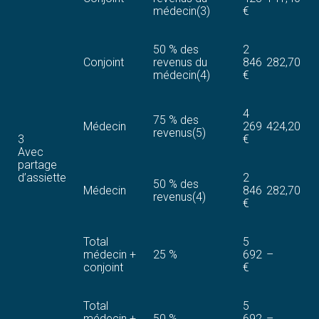
médecin(3)
€
50 % des
2
Conjoint
revenus du
846
282,70
médecin(4)
€
4
75 % des
Médecin
269
424,20
revenus(5)
3
€
Avec
partage
d’assiette
2
50 % des
Médecin
846
282,70
revenus(4)
€
Total
5
médecin +
25 %
692
–
conjoint
€
Total
5
médecin +
50 %
692
–