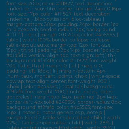
font-size: 20px; color: #111827; text-decoration:
underline; } .sous-titre-partie { margin: 24px 0 16px;
font-size: 17px; color: #111827; text-decoration:
underline; } .bloc-cotisation, .bloc-tableau {
margin-bottom: 30px; padding: 24px; border: 1px
solid #e5e7eb; border-radius: 12px; background:
#ffffff; } .intro { margin: 0 0 20px; color: #4b5563; }
table { width: 100%; border-collapse: collapse;
table-layout: auto; margin-top: 12px; font-size:
15px; } th, td { padding: 12px 14px; border: 1px solid
#d1d5db; vertical-align: top; text-align: left; } th {
background: #f3f4f6; color: #111827; font-weight:
700; } td p, th p { margin: 0; } ul { margin: 0;
padding-left: 18px; } li { margin-bottom: 4px; }
.num, .taux, .montant, .points, .choix { white-space:
nowrap; text-align: center; font-weight: 600; }
.choix { color: #24335c; } .total td { background:
#f9fafb; font-weight: 700; } .note, .notes, .notes-
generales { margin-top: 14px; padding: 12px 14px;
border-left: 4px solid #24335c; border-radius: 8px;
background: #f9fafb; color: #4b5563; font-size:
14px; } .notes p, .notes-generales p, .note p {
margin: 6px 0; } .table-simple col:first-child { width:
72%; } .table-simple col:last-child { width: 28%; }
.table-contributions col:first-child { width: 35%; }