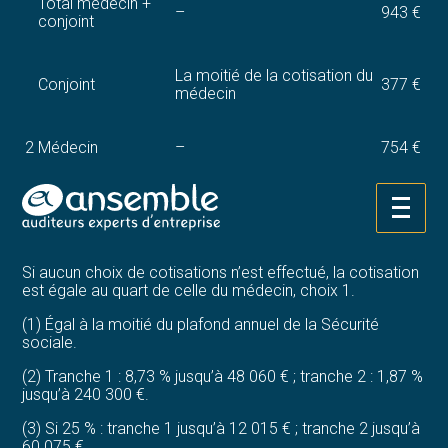
Total médecin +
–
943 €
conjoint
La moitié de la cotisation du
Conjoint
377 €
médecin
2
Médecin
–
754 €
Total médecin +
1 131
–
Aller
conjoint
€
au
contenu
Si aucun choix de cotisations n’est effectué, la cotisation
est égale au quart de celle du médecin, choix 1.
(1) Égal à la moitié du plafond annuel de la Sécurité
sociale.
(2) Tranche 1 : 8,73 % jusqu’à 48 060 € ; tranche 2 : 1,87 %
jusqu’à 240 300 €.
(3) Si 25 % : tranche 1 jusqu’à 12 015 € ; tranche 2 jusqu’à
60 075 €.