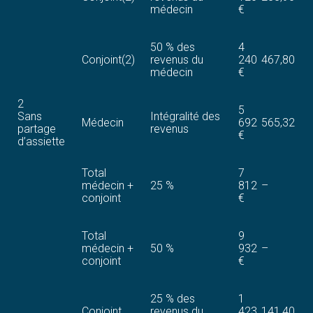
médecin
€
50 % des
4
Conjoint(2)
revenus du
240
467,80
médecin
€
2
5
Sans
Intégralité des
Médecin
692
565,32
partage
revenus
€
d’assiette
Total
7
médecin +
25 %
812
–
conjoint
€
Total
9
médecin +
50 %
932
–
conjoint
€
25 % des
1
Conjoint
revenus du
423
141,40