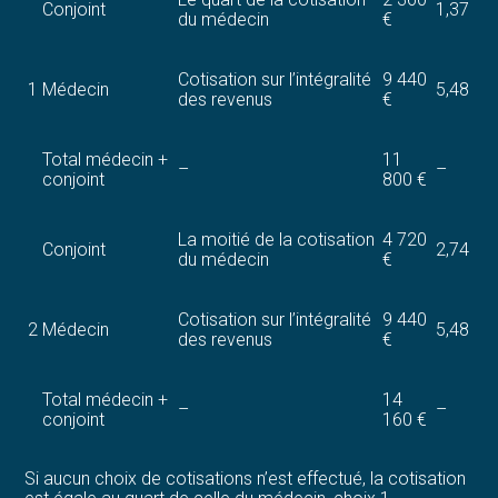
Conjoint
1,37
du médecin
€
Cotisation sur l’intégralité
9 440
1
Médecin
5,48
des revenus
€
Total médecin +
11
–
–
conjoint
800 €
La moitié de la cotisation
4 720
Conjoint
2,74
du médecin
€
Cotisation sur l’intégralité
9 440
2
Médecin
5,48
des revenus
€
Total médecin +
14
–
–
conjoint
160 €
Si aucun choix de cotisations n’est effectué, la cotisation