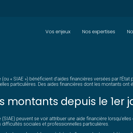
Principal
Vos enjeux
Nos expertises
No
X STRUCTURES D’INSERTION : 
que (ou « SIAE ») bénéficient d’aides financières versées par l’
nelles particulières. Des aides financières dont les montants ont
ls montants depuis le 1er j
e (SIAE) peuvent se voir attribuer une aide financière lorsqu’el
ifficultés sociales et professionnelles particulières.