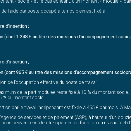
montant « socle » et, le cas échéant, d’un montant « modulé », c
 de l’aide par poste occupé à temps plein est fixé à :
e d’insertion ;
rtion (dont 1 248 € au titre des missions d’accompagnement socio
e d’insertion ;
rtion (dont 965 € au titre des missions d’accompagnement sociop
ion de l’occupation effective du poste de travail.
imum de la part modulée reste fixé à 10 % du montant socle. Po
 5 % du montant socle.
nsertion par le travail indépendant est fixée à 455 € par mois. À 
l’Agence de services et de paiement (ASP), à hauteur d’un douz
sations peuvent ensuite être opérées en fonction du niveau réel 