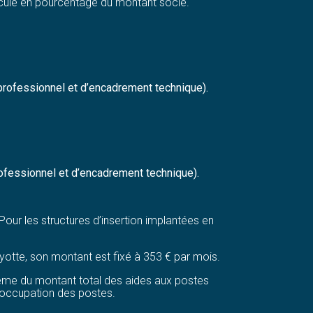
alculé en pourcentage du montant socle.
professionnel et d’encadrement technique).
rofessionnel et d’encadrement technique).
ur les structures d’insertion implantées en
Mayotte, son montant est fixé à 353 € par mois.
ième du montant total des aides aux postes
d’occupation des postes.