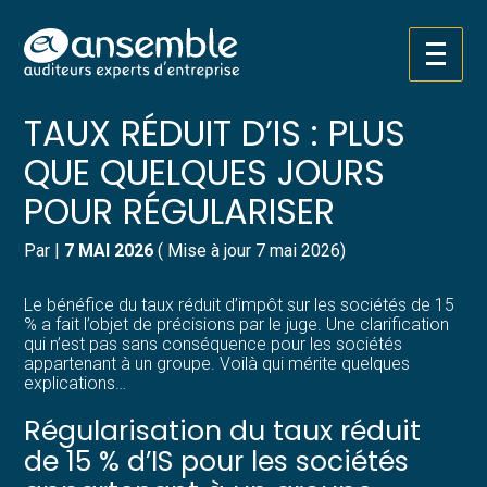
Créer et reprendre une activité
Pilotez votre gestion
Aller
GROUPE DE SOCIÉTÉS ET
au
contenu
Gérer votre quotidien
Suivre votre comptabilité
TAUX RÉDUIT D’IS : PLUS
QUE QUELQUES JOURS
Piloter votre entreprise
Gérer vos ressources humaines
POUR RÉGULARISER
Développer votre entreprise
Dématérialiser vos documents
Par
|
7 MAI 2026
( Mise à jour 7 mai 2026)
Construire votre patrimoine
Le bénéfice du taux réduit d’impôt sur les sociétés de 15
% a fait l’objet de précisions par le juge. Une clarification
Structurer votre croissance
qui n’est pas sans conséquence pour les sociétés
appartenant à un groupe. Voilà qui mérite quelques
explications…
Être prêt pour la facturation
électronique
Régularisation du taux réduit
de 15 % d’IS pour les sociétés