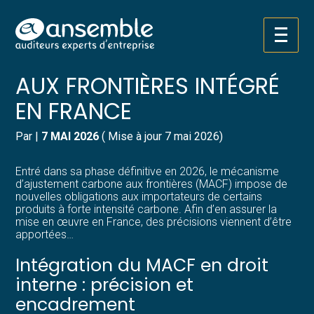
Créer et reprendre une activité
Pilotez votre gestion
Aller
LE MÉCANISME CARBONE
au
contenu
Gérer votre quotidien
Suivre votre comptabilité
AUX FRONTIÈRES INTÉGRÉ
EN FRANCE
Piloter votre entreprise
Gérer vos ressources humaines
Par
|
7 MAI 2026
( Mise à jour 7 mai 2026)
Développer votre entreprise
Dématérialiser vos documents
Entré dans sa phase définitive en 2026, le mécanisme
Construire votre patrimoine
d’ajustement carbone aux frontières (MACF) impose de
nouvelles obligations aux importateurs de certains
produits à forte intensité carbone. Afin d’en assurer la
Structurer votre croissance
mise en œuvre en France, des précisions viennent d’être
apportées…
Être prêt pour la facturation
Intégration du MACF en droit
électronique
interne : précision et
encadrement