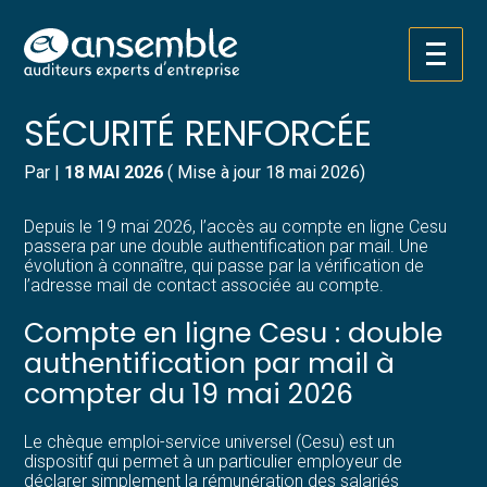
Créer et reprendre une activité
Pilotez votre gestion
Aller
COMPTE CESU : UNE
au
contenu
Gérer votre quotidien
Suivre votre comptabilité
SÉCURITÉ RENFORCÉE
Piloter votre entreprise
Gérer vos ressources humaines
Par
|
18 MAI 2026
( Mise à jour 18 mai 2026)
Développer votre entreprise
Dématérialiser vos documents
Depuis le 19 mai 2026, l’accès au compte en ligne Cesu
passera par une double authentification par mail. Une
évolution à connaître, qui passe par la vérification de
Construire votre patrimoine
l’adresse mail de contact associée au compte.
Compte en ligne Cesu : double
Structurer votre croissance
authentification par mail à
compter du 19 mai 2026
Être prêt pour la facturation
électronique
Le chèque emploi-service universel (Cesu) est un
dispositif qui permet à un particulier employeur de
déclarer simplement la rémunération des salariés