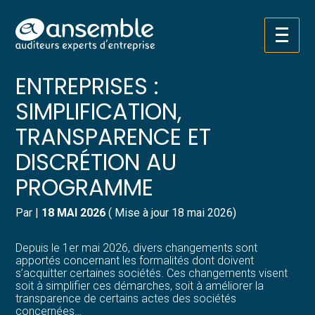
Créer et reprendre une activité
Pilotez votre gestion
Aller
FORMALITÉS DES
au
contenu
Gérer votre quotidien
Suivre votre comptabilité
ENTREPRISES :
SIMPLIFICATION,
Piloter votre entreprise
Gérer vos ressources humaines
TRANSPARENCE ET
Développer votre entreprise
Dématérialiser vos documents
DISCRÉTION AU
PROGRAMME
Construire votre patrimoine
Par
|
18 MAI 2026
( Mise à jour 18 mai 2026)
Structurer votre croissance
Depuis le 1er mai 2026, divers changements sont
Être prêt pour la facturation
apportés concernant les formalités dont doivent
électronique
s’acquitter certaines sociétés. Ces changements visent
soit à simplifier ces démarches, soit à améliorer la
transparence de certains actes des sociétés
concernées…