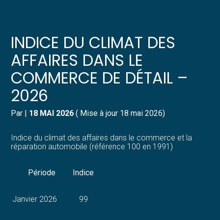
Créer et reprendre une activité
Pilotez votre gestion
INDICE DU CLIMAT DES
Gérer votre quotidien
Suivre votre comptabilité
AFFAIRES DANS LE
COMMERCE DE DÉTAIL –
Piloter votre entreprise
Gérer vos ressources humaines
2026
Développer votre entreprise
Dématérialiser vos documents
Par
|
18 MAI 2026
( Mise à jour 18 mai 2026)
Construire votre patrimoine
Indice du climat des affaires dans le commerce et la
réparation automobile (référence 100 en 1991)
Structurer votre croissance
Période
Indice
Être prêt pour la facturation
électronique
Janvier 2026
99