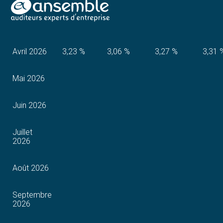
Aller
au
Mars 2026
3,23 %
3,04 %
3,21 %
3,27 
contenu
Avril 2026
3,23 %
3,06 %
3,27 %
3,31 
Mai 2026
Juin 2026
Juillet
2026
Août 2026
Septembre
2026