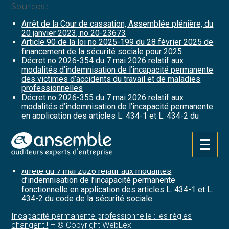
Sources :
Arrêt de la Cour de cassation, Assemblée plénière, du
20 janvier 2023, no 20-23673
Article 90 de la loi no 2025-199 du 28 février 2025 de
financement de la sécurité sociale pour 2025
Décret no 2026-354 du 7 mai 2026 relatif aux
modalités d’indemnisation de l’incapacité permanente
des victimes d’accidents du travail et de maladies
professionnelles
Décret no 2026-355 du 7 mai 2026 relatif aux
modalités d’indemnisation de l’incapacité permanente
en application des articles L. 434-1 et L. 434-2 du
code de la sécurité sociale
Arrêté du 7 mai 2026 relatif aux barèmes indicatifs
d’incapacité permanente professionnelle et
Aller
fonctionnelle en application de l’article L. 434-1 A du
au
code de la sécurité sociale
contenu
Arrêté du 7 mai 2026 relatif aux modalités
d’indemnisation de l’incapacité permanente
fonctionnelle en application des articles L. 434-1 et L.
434-2 du code de la sécurité sociale
Incapacité permanente professionnelle : les règles
changent !
– © Copyright WebLex