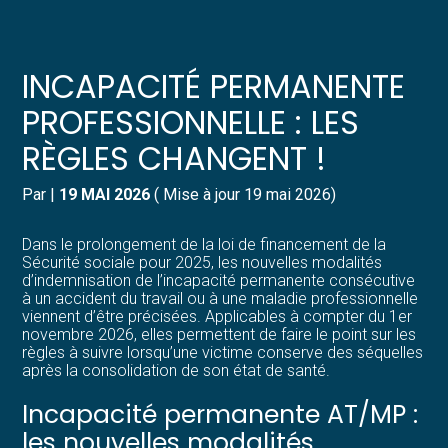
Créer et reprendre une activité
Pilotez votre gestion
INCAPACITÉ PERMANENTE
Gérer votre quotidien
Suivre votre comptabilité
PROFESSIONNELLE : LES
RÈGLES CHANGENT !
Piloter votre entreprise
Gérer vos ressources humaines
Par
|
19 MAI 2026
( Mise à jour 19 mai 2026)
Développer votre entreprise
Dématérialiser vos documents
Dans le prolongement de la loi de financement de la
Construire votre patrimoine
Sécurité sociale pour 2025, les nouvelles modalités
d’indemnisation de l’incapacité permanente consécutive
à un accident du travail ou à une maladie professionnelle
Structurer votre croissance
viennent d’être précisées. Applicables à compter du 1er
novembre 2026, elles permettent de faire le point sur les
règles à suivre lorsqu’une victime conserve des séquelles
Être prêt pour la facturation
après la consolidation de son état de santé.
électronique
Incapacité permanente AT/MP :
les nouvelles modalités