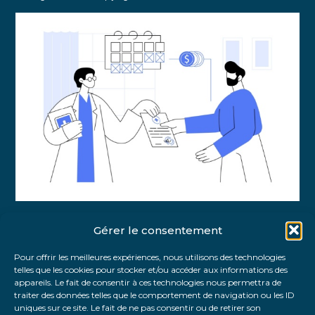
Gérer le consentement
Partager :
Pour offrir les meilleures expériences, nous utilisons des technologies
telles que les cookies pour stocker et/ou accéder aux informations des
FaceBook
Twitter
LinkedIn
appareils. Le fait de consentir à ces technologies nous permettra de
traiter des données telles que le comportement de navigation ou les ID
uniques sur ce site. Le fait de ne pas consentir ou de retirer son