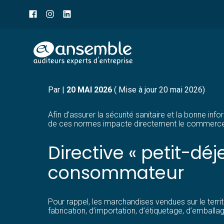
Menu
sub-
header
Aller
COMMERCE DE PRODUITS
au
contenu
Par
|
20 MAI 2026
( Mise à jour 20 mai 2026)
Afin d’assurer la sécurité sanitaire et la bonne i
de ces normes impacte directement le commerce de 
Directive « petit-dé
consommateur
Pour rappel, les marchandises vendues sur le terri
fabrication, d’importation, d’étiquetage, d’emballage