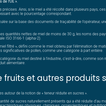
s de l’UE ».
s précises. Ainsi, si le miel a été récolté dans plusieurs pays, ces
roissant avec le pourcentage correspondant.
lculée sur la base des documents de traçabilité de l’opérateur, 
es quantités nettes de miel de moins de 30 g, les noms des pay
ale ISO 3166-1 (alpha-2).
« miel filtré », défini comme le miel obtenu par l’élimination de 
tés significatives de pollen, comme une catégorie à part entière.
tégorie du miel destiné à l’industrie, c’est-à-dire, comme son nom
duit alimentaire.
 fruits et autres produits s
es autour de la notion de « teneur réduite en sucres ».
ntité de sucres naturellement présents qui a été réduite d’au m
aractéristiques physiques, chimiques, organoleptiques et nutritio