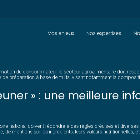
Principal
Vos enjeux
Nos expertises
No
 « PETIT-DÉJEUNER » : DES 
nformation du consommateur, le secteur agroalimentaire doit resp
préparation à base de fruits, visant notamment la composition, 
jeuner » : une meilleure in
toire national doivent répondre à des règles précises et divers
, de mentions sur les ingrédients, leurs valeurs nutritionnelles, et