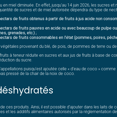
ou en miel diminuée. En effet, jusqu’au 14 juin 2026, les sucres e
la quantité de sucres et de miel autorisée dépendra du type de necta
ectars de fruits obtenus à partir de fruits à jus acide non consom
 nectars de fruits pauvres en acide ou avec beaucoup de pulpe ou 
es, grenades, etc.) ;
 nectars de fruits consommables en l’état (pommes, poires, pêches
 végétales provenant du blé, de pois, de pommes de terre ou de g
ruits à teneur réduite en sucres et aux jus de fruits à base de co
duction du sucre.
d’appellations puisqu’est ajoutée celle « d’eau de coco » comme 
pas pressé de la chair de la noix de coco.
 déshydratés
 ces produits. Ainsi, il est possible d’ajouter dans les laits de
s et les additifs alimentaires autorisés par la réglementation de 