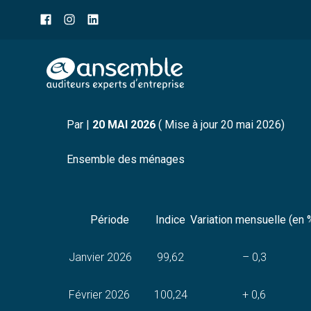
Menu
sub-
header
Aller
INDICE DES PRIX À LA
au
contenu
Par
|
20 MAI 2026
( Mise à jour 20 mai 2026)
Ensemble des ménages
Période
Indice
Variation mensuelle (en 
Janvier 2026
99,62
– 0,3
Février 2026
100,24
+ 0,6