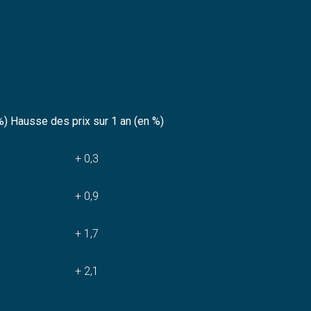
%)
Hausse des prix sur 1 an (en %)
+ 0,3
+ 0,9
+ 1,7
+ 2,1