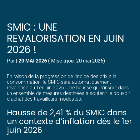
Créer et reprendre une activité
Pilotez votre gestion
SMIC : UNE
Gérer votre quotidien
Suivre votre comptabilité
REVALORISATION EN JUIN
2026 !
Piloter votre entreprise
Gérer vos ressources humaines
Par
|
20 MAI 2026
( Mise à jour 20 mai 2026)
Développer votre entreprise
Dématérialiser vos documents
En raison de la progression de l’indice des prix à la
Construire votre patrimoine
consommation, le SMIC sera automatiquement
revalorisé au 1er juin 2026. Une hausse qui s’inscrit dans
un ensemble de mesures destinées à soutenir le pouvoir
Structurer votre croissance
d’achat des travailleurs modestes.
Hausse de 2,41 % du SMIC dans
Être prêt pour la facturation
électronique
un contexte d’inflation dès le 1er
juin 2026