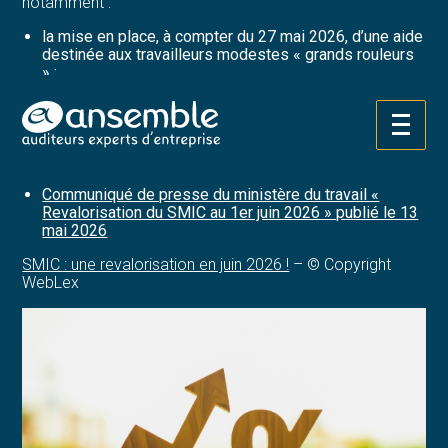
notamment :
la mise en place, à compter du 27 mai 2026, d’une aide
destinée aux travailleurs modestes « grands rouleurs
» ;
l’augmentation de la prime d’activité à partir du 1er
juillet 2026, à hauteur de 50 € par mois en moyenne
pour 3 millions de foyers modestes.
Aller
au
Sources :
contenu
Communiqué de presse du ministère du travail «
Revalorisation du SMIC au 1er juin 2026 » publié le 13
mai 2026
SMIC : une revalorisation en juin 2026 !
– © Copyright
WebLex