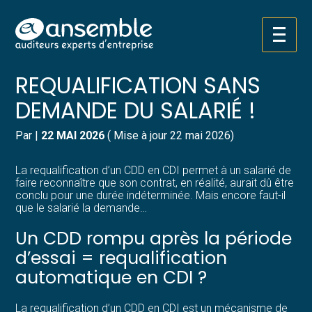
Créer et reprendre une activité
Pilotez votre gestion
Aller
CDD : PAS DE
au
contenu
Gérer votre quotidien
Suivre votre comptabilité
REQUALIFICATION SANS
DEMANDE DU SALARIÉ !
Piloter votre entreprise
Gérer vos ressources humaines
Par
|
22 MAI 2026
( Mise à jour 22 mai 2026)
Développer votre entreprise
Dématérialiser vos documents
La requalification d’un CDD en CDI permet à un salarié de
Construire votre patrimoine
faire reconnaître que son contrat, en réalité, aurait dû être
conclu pour une durée indéterminée. Mais encore faut-il
que le salarié la demande…
Structurer votre croissance
Un CDD rompu après la période
Être prêt pour la facturation
d’essai = requalification
électronique
automatique en CDI ?
La requalification d’un CDD en CDI est un mécanisme de