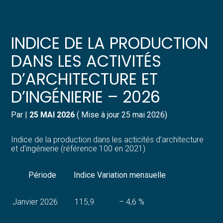
Créer et reprendre une activité
Pilotez votre gestion
INDICE DE LA PRODUCTION
Gérer votre quotidien
Suivre votre comptabilité
DANS LES ACTIVITÉS
D’ARCHITECTURE ET
Piloter votre entreprise
Gérer vos ressources humaines
D’INGÉNIERIE – 2026
Développer votre entreprise
Dématérialiser vos documents
Par
|
25 MAI 2026
( Mise à jour 25 mai 2026)
Construire votre patrimoine
Indice de la production dans les acticités d’architecture
et d’ingénierie (référence 100 en 2021)
Structurer votre croissance
Période
Indice
Variation mensuelle
Être prêt pour la facturation
électronique
Janvier 2026
115,9
– 4,6 %