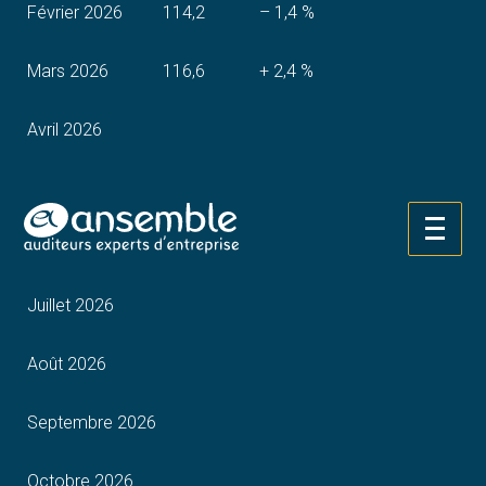
Février 2026
114,2
– 1,4 %
Mars 2026
116,6
+ 2,4 %
Avril 2026
Mai 2026
Aller
Juin 2026
au
contenu
Juillet 2026
Août 2026
Septembre 2026
Octobre 2026