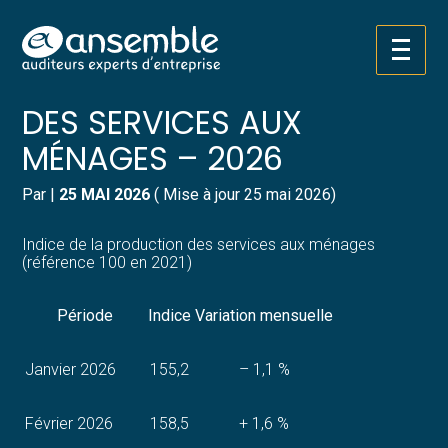
Créer et reprendre une activité
Pilotez votre gestion
Aller
INDICE DE LA PRODUCTION
au
contenu
Gérer votre quotidien
Suivre votre comptabilité
DES SERVICES AUX
MÉNAGES – 2026
Piloter votre entreprise
Gérer vos ressources humaines
Par
|
25 MAI 2026
( Mise à jour 25 mai 2026)
Développer votre entreprise
Dématérialiser vos documents
Indice de la production des services aux ménages
Construire votre patrimoine
(référence 100 en 2021)
Structurer votre croissance
Période
Indice
Variation mensuelle
Être prêt pour la facturation
Janvier 2026
155,2
– 1,1 %
électronique
Février 2026
158,5
+ 1,6 %