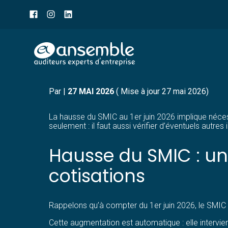
Menu
sub-
header
Aller
SMIC : UNE HAUSSE ET
au
contenu
Par
|
27 MAI 2026
( Mise à jour 27 mai 2026)
La hausse du SMIC au 1er juin 2026 implique néces
seulement : il faut aussi vérifier d’éventuels au
Hausse du SMIC : un
cotisations
Rappelons qu’à compter du 1er juin 2026, le SMIC 
Cette augmentation est automatique : elle intervient