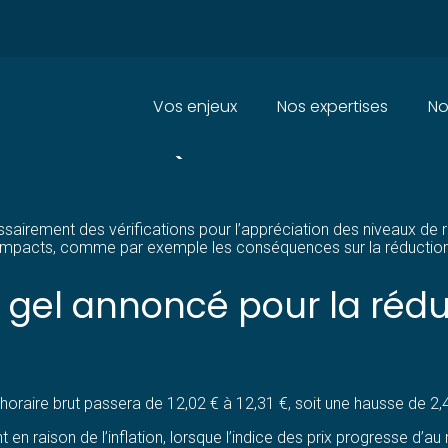
Principal
Vos enjeux
Nos expertises
No
 DES CONSÉQUENCES ?
sairement des vérifications pour l’appréciation des niveaux de 
tres impacts, comme par exemple les conséquences sur la réductio
 gel annoncé pour la réd
horaire brut passera de 12,02 € à 12,31 €, soit une hausse de 2,
 en raison de l’inflation, lorsque l’indice des prix progresse d’a