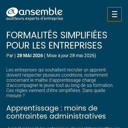
Créer et reprendre une activité
Pilotez votre gestion
Aller
APPRENTISSAGE :
au
contenu
Gérer votre quotidien
Suivre votre comptabilité
FORMALITÉS SIMPLIFIÉES
POUR LES ENTREPRISES
Piloter votre entreprise
Gérer vos ressources humaines
Par
|
28 MAI 2026
( Mise à jour 28 mai 2026)
Développer votre entreprise
Dématérialiser vos documents
Les entreprises qui souhaitent recruter un apprenti
Construire votre patrimoine
doivent respecter plusieurs conditions, notamment
concernant le maître d’apprentissage chargé
d’accompagner le jeune tout au long de sa formation.
Structurer votre croissance
Ces règles viennent d’être simplifiées. Dans quelle
mesure ?
Être prêt pour la facturation
Apprentissage : moins de
électronique
contraintes administratives